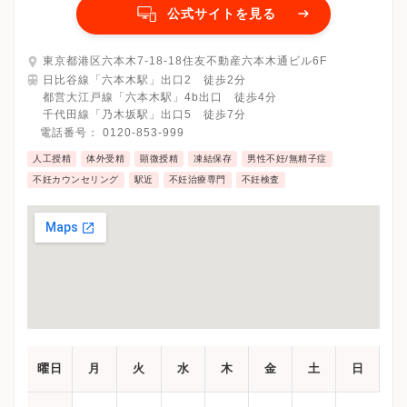
公式サイトを見る
東京都港区六本木7-18-18住友不動産六本木通ビル6F
日比谷線「六本木駅」出口2 徒歩2分
都営大江戸線「六本木駅」4b出口 徒歩4分
千代田線「乃木坂駅」出口5 徒歩7分
電話番号：
0120-853-999
人工授精
体外受精
顕微授精
凍結保存
男性不妊/無精子症
不妊カウンセリング
駅近
不妊治療専門
不妊検査
曜日
月
火
水
木
金
土
日