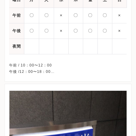
〇
〇
×
〇
〇
〇
×
午前
〇
〇
×
〇
〇
〇
×
午後
夜間
午前 / 10：00〜12：00
午後 /12：00〜18：00
※予約制
※水曜・祝日・日曜、休診
※詳細はクリニックHPを確認、または直接お問い合わせくださ