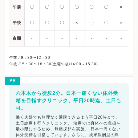
〇
〇
〇
〇
〇
〇
×
午前
〇
〇
〇
×
〇
〇
×
午後
-
-
-
-
-
-
-
夜間
午前 / 9：30〜12：30
午後 /15：30〜18：30(土曜午後/14:00～15:30)
※木曜午後・祝日・日曜、休診
※詳細はクリニックHPを確認、または直接お問い合わせくださ
PR
六本木から徒歩2分。日本一痛くない体外受
精を目指すクリニック。平日20時迄、土日も
可。
働く夫婦でも無理なく通院できるよう平日20時まで、
土日診療も行うクリニック。 治療では身体への負担を
最小限にするため、無痛採卵を実施。 日本一痛くない
体外受精を目指しています。さらに、成果報酬型の料