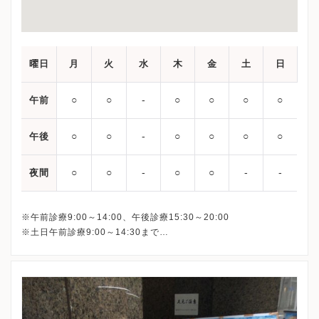
曜日
月
火
水
木
金
土
日
○
○
‐
○
○
○
○
午前
○
○
‐
○
○
○
○
午後
○
○
‐
○
○
‐
‐
夜間
※午前診療9:00～14:00、午後診療15:30～20:00
※土日午前診療9:00～14:30まで
最終受付は下記となります。
平日午前： 13:30
平日午後：19:30
土日： 14:00