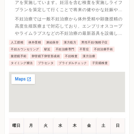
アを実施しています。妊活を含む検査を実施しライフ
プランを策定して行くことで将来の健やかな妊娠や出
産につなげる努力をしています。
不妊治療では一般不妊治療から体外受精や顕微授精の
高度生殖医療まで対応しており、エンブリオスコープ
やライムラプスなどの不妊治療の最新器具を設備し、
スプリット培養やエンブリオ・グルーなどの高度な生
人工授精
体外受精
凍結保存
漢方処方
男性不妊/無精子症
殖医療を実施しています。
不妊カウンセリング
駅近
不妊治療専門
不育症
不妊治療手術
腹腔鏡手術
卵管鏡下卵管形成術
不妊検査
漢方治療
タイミング療法
プラセンタ
ブライダルチェック
子宮鏡検査
曜日
月
火
水
木
金
土
日