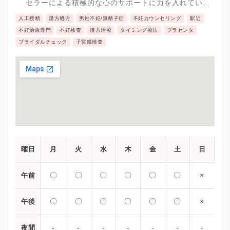
セラーによる積極的な心のサポートに力を入れていま
不妊治療を行っています。
す。
人工授精
漢方処方
男性不妊/無精子症
不妊カウンセリング
駅近
不妊治療専門
不妊検査
漢方治療
タイミング療法
プラセンタ
ブライダルチェック
子宮鏡検査
曜日
月
火
水
木
金
土
日
〇
〇
〇
〇
〇
〇
×
午前
〇
〇
〇
〇
〇
〇
×
午後
-
-
-
-
-
-
-
夜間