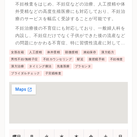
ており女性のトータルケアを実践しています。
不妊検査をはじめ、不妊症などの治療、人工授精や体
外受精などの高度生殖医療にも対応しており、不妊治
療のサービスを幅広く受診することが可能です。
不妊治療後の不育症にも対応しており、一般婦人科を
内設し、不妊症だけでなく子供ができた後の流産など
の問題にかかわる不育症、特に習慣性流産に対して改
善を取り組んでいます。
女医在籍
人工授精
体外受精
顕微授精
凍結保存
漢方処方
男性不妊/無精子症
不妊カウンセリング
駅近
腹腔鏡手術
不妊検査
漢方治療
タイミング療法
先進医療
プラセンタ
ブライダルチェック
子宮鏡検査
曜日
月
火
水
木
金
土
日