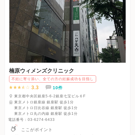
楠原ウィメンズクリニック
不妊に寄り添い、全ての方の妊娠成功を目指し
3.3
10件
東京都中央区銀座5-6-2銀座七宝ビル６F
東京メトロ銀座線 銀座駅 徒歩1分
東京メトロ日比谷線 銀座駅 徒歩1分
東京メトロ丸の内線 銀座駅 徒歩1分
電話番号：
03-6274-6433
ここがポイント