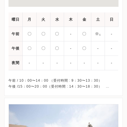
曜日
月
火
水
木
金
土
日
〇
〇
〇
-
〇
※₁
-
午前
〇
〇
〇
-
〇
-
-
午後
-
-
-
-
-
-
-
夜間
午前 / 10：00〜14：00 （受付時間 : 9：30〜13：30）
午後 /15：00〜20：00（受付時間 : 14：30〜18：30）
※₁・・・10：00〜15：30 （受付時間 : 9：30〜13：30）
休診日/ 木曜・土曜午後・日曜・祝日、休診
その他休診日/ 不明
予約/ 不要（平日午後と土曜日はWebでの順番取りが可能です。）
※初診の方は順番に関わらず18：00までにはご来院下さい。（土
曜日は13：00まで）