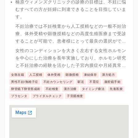
楠原ウィメンズクリニックの診療の目標は、不妊に悩
むすべての方が妊婦に到達できることを目指していま
す。
不妊治療では不妊検査から人工授精などの一般不妊治
療、体外受精や顕微授精などの高度生殖医療まで受診
することが可能で、患者様にとって最良の選択ができ
る環境を整えています。
女性のコンディションを大きく左右する女性ホルモン
を中心にした治療を長年実施しており、ホルモン研究
と不妊治療の経験を活かした子宮内膜症や月経異常、
更年期障害など女性特有の症状や疾患にも専門性の高
女医在籍
人工授精
体外受精
顕微授精
凍結保存
漢方処方
い治療が可能で年代に合わせた女性のトータルケアが
男性不妊/無精子症
不妊カウンセリング
駅近
不育症
腹腔鏡手術
可能です。
卵管鏡下卵管形成術
不妊検査
漢方治療
タイミング療法
先進医療
プラセンタ
ブライダルチェック
子宮鏡検査