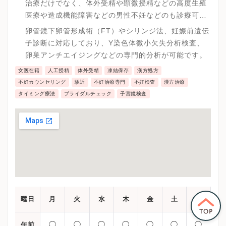
治療だけでなく、体外受精や顕微授精などの高度生殖
医療や造成機能障害などの男性不妊などのも診療可能
です。
卵管鏡下卵管形成術（FT）やシリンジ法、妊娠前遺伝
子診断に対応しており、Y染色体微小欠失分析検査、
卵巣アンチエイジングなどの専門的分析が可能です。
女医在籍
人工授精
体外受精
凍結保存
漢方処方
不妊カウンセリング
駅近
不妊治療専門
不妊検査
漢方治療
タイミング療法
ブライダルチェック
子宮鏡検査
曜日
月
火
水
木
金
土
日
◯
◯
◯
◯
◯
◯
◯
午前