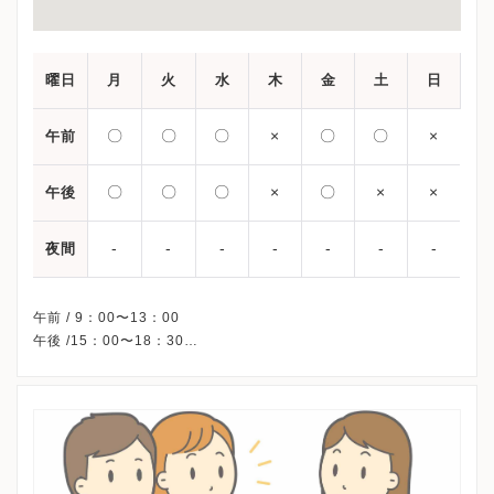
曜日
月
火
水
木
金
土
日
〇
〇
〇
×
〇
〇
×
午前
〇
〇
〇
×
〇
×
×
午後
-
-
-
-
-
-
-
夜間
午前 / 9：00〜13：00
午後 /15：00〜18：30
※木曜・土曜午後・祝日・日曜、休診
※当院は予約制ではありません。
※詳細はクリニックHPを確認、または直接お問い合わせくださ