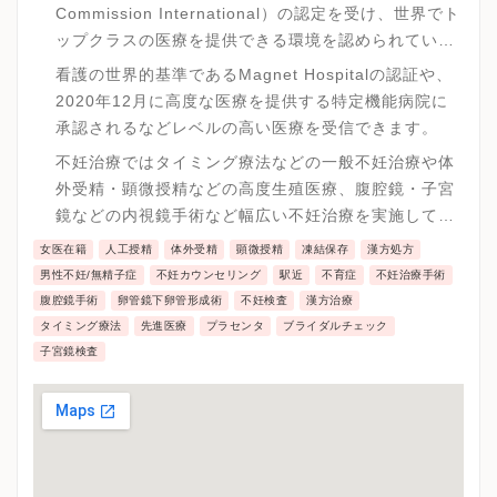
Commission International）の認定を受け、世界でト
ップクラスの医療を提供できる環境を認められていま
す。
看護の世界的基準であるMagnet Hospitalの認証や、
2020年12月に高度な医療を提供する特定機能病院に
承認されるなどレベルの高い医療を受信できます。
不妊治療ではタイミング療法などの一般不妊治療や体
外受精・顕微授精などの高度生殖医療、腹腔鏡・子宮
鏡などの内視鏡手術など幅広い不妊治療を実施してい
ます。
女医在籍
人工授精
体外受精
顕微授精
凍結保存
漢方処方
男性不妊/無精子症
不妊カウンセリング
駅近
不育症
不妊治療手術
腹腔鏡手術
卵管鏡下卵管形成術
不妊検査
漢方治療
タイミング療法
先進医療
プラセンタ
ブライダルチェック
子宮鏡検査