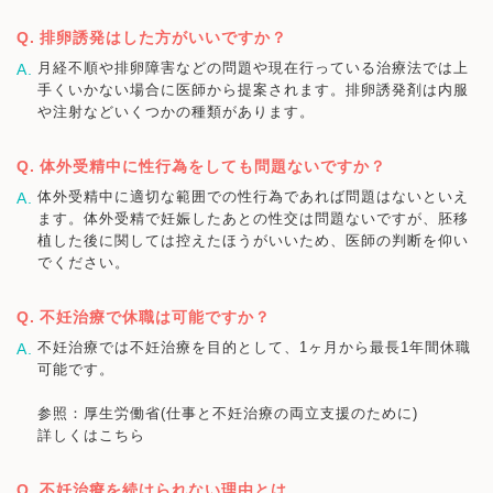
排卵誘発はした方がいいですか？
月経不順や排卵障害などの問題や現在行っている治療法では上
手くいかない場合に医師から提案されます。排卵誘発剤は内服
や注射などいくつかの種類があります。
体外受精中に性行為をしても問題ないですか？
体外受精中に適切な範囲での性行為であれば問題はないといえ
ます。体外受精で妊娠したあとの性交は問題ないですが、胚移
植した後に関しては控えたほうがいいため、医師の判断を仰い
でください。
不妊治療で休職は可能ですか？
不妊治療では不妊治療を目的として、1ヶ月から最長1年間休職
可能です。
参照：厚生労働省(仕事と不妊治療の両立支援のために)
詳しくはこちら
不妊治療を続けられない理由とは