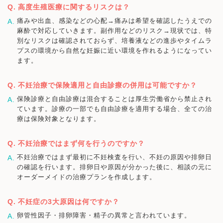
高度生殖医療に関するリスクは？
痛みや出血、感染などの心配→痛みは希望を確認したうえでの
麻酔で対応していきます。副作用などのリスク→現状では、特
別なリスクは確認されておらず、培養液などの進歩やタイムラ
プスの環境から自然な妊娠に近い環境を作れるようになってい
ます。
不妊治療で保険適用と自由診療の併用は可能ですか？
保険診療と自由診療は混合することは厚生労働省から禁止され
ています。診療の一部でも自由診療を適用する場合、全ての治
療は保険対象となります。
不妊治療ではまず何を行うのですか？
不妊治療ではまず最初に不妊検査を行い、不妊の原因や排卵日
の確認を行います。排卵日や原因が分かった後に、相談の元に
オーダーメイドの治療プランを作成します。
不妊症の3大原因は何ですか？
卵管性因子・排卵障害・精子の異常と言われています。