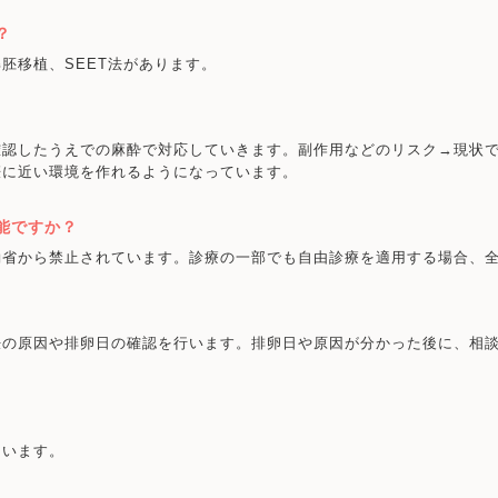
？
胚移植、SEET法があります。
確認したうえでの麻酔で対応していきます。副作用などのリスク→現状
娠に近い環境を作れるようになっています。
能ですか？
働省から禁止されています。診療の一部でも自由診療を適用する場合、
妊の原因や排卵日の確認を行います。排卵日や原因が分かった後に、相
ています。