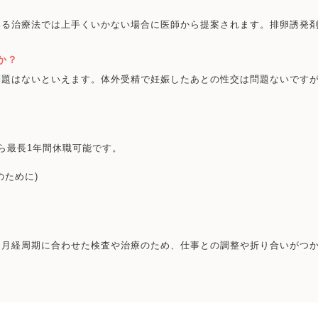
いる治療法では上手くいかない場合に医師から提案されます。排卵誘発
か？
問題はないといえます。体外受精で妊娠したあとの性交は問題ないです
ら最長1年間休職可能です。
のために)
・月経周期に合わせた検査や治療のため、仕事との調整や折り合いがつ