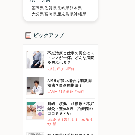
福岡県
佐賀県
長崎県
熊本県
大分県
宮崎県
鹿児島県
沖縄県
ピックアップ
不妊治療と仕事の両立はス
トレスが一杯。どんな病院
を選ぶべき？
#病院選び
#医師
AMHが低い場合は刺激周
期法？自然周期法？
#AMH/卵巣年齢
#医師
川崎、横浜、相模原の不妊
鍼灸・整体9選｜治療院の
口コミまとめ
#鍼灸
#妊娠しやすい体作り
#妊活