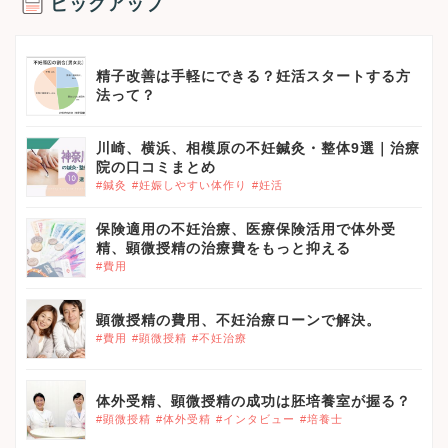
ピックアップ
精子改善は手軽にできる？妊活スタートする方
法って？
川崎、横浜、相模原の不妊鍼灸・整体9選｜治療
院の口コミまとめ
#鍼灸
#妊娠しやすい体作り
#妊活
保険適用の不妊治療、医療保険活用で体外受
精、顕微授精の治療費をもっと抑える
#費用
顕微授精の費用、不妊治療ローンで解決。
#費用
#顕微授精
#不妊治療
体外受精、顕微授精の成功は胚培養室が握る？
#顕微授精
#体外受精
#インタビュー
#培養士