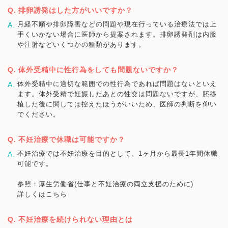
排卵誘発はした方がいいですか？
月経不順や排卵障害などの問題や現在行っている治療法では上
手くいかない場合に医師から提案されます。排卵誘発剤は内服
や注射などいくつかの種類があります。
体外受精中に性行為をしても問題ないですか？
体外受精中に適切な範囲での性行為であれば問題はないといえ
ます。体外受精で妊娠したあとの性交は問題ないですが、胚移
植した後に関しては控えたほうがいいため、医師の判断を仰い
でください。
不妊治療で休職は可能ですか？
不妊治療では不妊治療を目的として、1ヶ月から最長1年間休職
可能です。
参照：厚生労働省(仕事と不妊治療の両立支援のために)
詳しくはこちら
不妊治療を続けられない理由とは