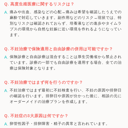
高度生殖医療に関するリスクは？
痛みや出血、感染などの心配→痛みは希望を確認したうえでの
麻酔で対応していきます。副作用などのリスク→現状では、特
別なリスクは確認されておらず、培養液などの進歩やタイムラ
プスの環境から自然な妊娠に近い環境を作れるようになってい
ます。
不妊治療で保険適用と自由診療の併用は可能ですか？
保険診療と自由診療は混合することは厚生労働省から禁止され
ています。診療の一部でも自由診療を適用する場合、全ての治
療は保険対象となります。
不妊治療ではまず何を行うのですか？
不妊治療ではまず最初に不妊検査を行い、不妊の原因や排卵日
の確認を行います。排卵日や原因が分かった後に、相談の元に
オーダーメイドの治療プランを作成します。
不妊症の3大原因は何ですか？
卵管性因子・排卵障害・精子の異常と言われています。