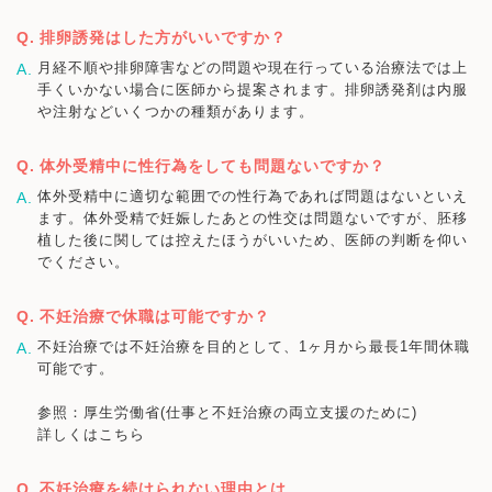
排卵誘発はした方がいいですか？
月経不順や排卵障害などの問題や現在行っている治療法では上
手くいかない場合に医師から提案されます。排卵誘発剤は内服
や注射などいくつかの種類があります。
体外受精中に性行為をしても問題ないですか？
体外受精中に適切な範囲での性行為であれば問題はないといえ
ます。体外受精で妊娠したあとの性交は問題ないですが、胚移
植した後に関しては控えたほうがいいため、医師の判断を仰い
でください。
不妊治療で休職は可能ですか？
不妊治療では不妊治療を目的として、1ヶ月から最長1年間休職
可能です。
参照：厚生労働省(仕事と不妊治療の両立支援のために)
詳しくはこちら
不妊治療を続けられない理由とは