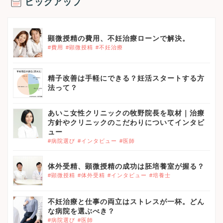
ピックアップ
顕微授精の費用、不妊治療ローンで解決。
#費用
#顕微授精
#不妊治療
精子改善は手軽にできる？妊活スタートする方
法って？
あいこ女性クリニックの牧野院長を取材｜治療
方針やクリニックのこだわりについてインタビ
ュー
#病院選び
#インタビュー
#医師
体外受精、顕微授精の成功は胚培養室が握る？
#顕微授精
#体外受精
#インタビュー
#培養士
不妊治療と仕事の両立はストレスが一杯。どん
な病院を選ぶべき？
#病院選び
#医師