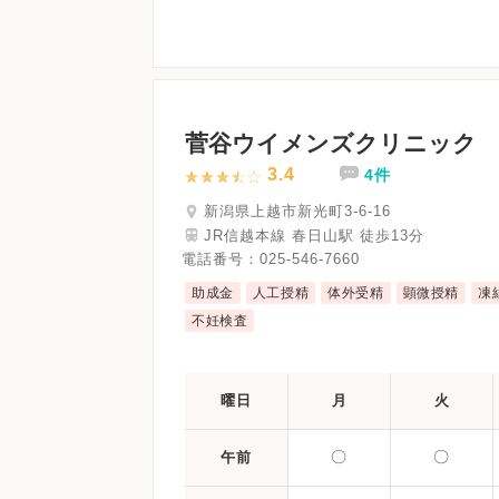
菅谷ウイメンズクリニック
3.4
4件
新潟県上越市新光町3-6-16
JR信越本線 春日山駅 徒歩13分
電話番号：
025-546-7660
助成金
人工授精
体外受精
顕微授精
凍
不妊検査
曜日
月
火
〇
〇
午前