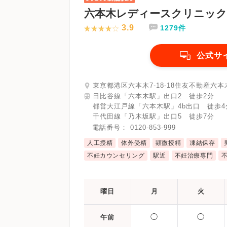
六本木レディースクリニック
3.9
1279件
公式サ
東京都港区六本木7-18-18住友不動産六本
日比谷線「六本木駅」出口2 徒歩2分
都営大江戸線「六本木駅」4b出口 徒歩4
千代田線「乃木坂駅」出口5 徒歩7分
電話番号：
0120-853-999
人工授精
体外受精
顕微授精
凍結保存
不妊カウンセリング
駅近
不妊治療専門
曜日
月
火
◯
◯
午前