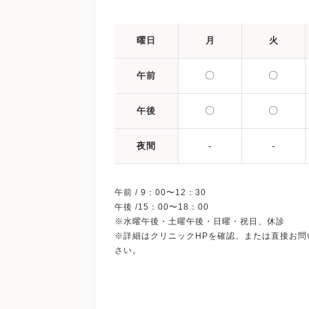
曜日
月
火
〇
〇
午前
〇
〇
午後
-
-
夜間
午前 / 9：00〜12：30
午後 /15：00〜18：00
※水曜午後・土曜午後・日曜・祝日、休診
※詳細はクリニックHPを確認、または直接お問