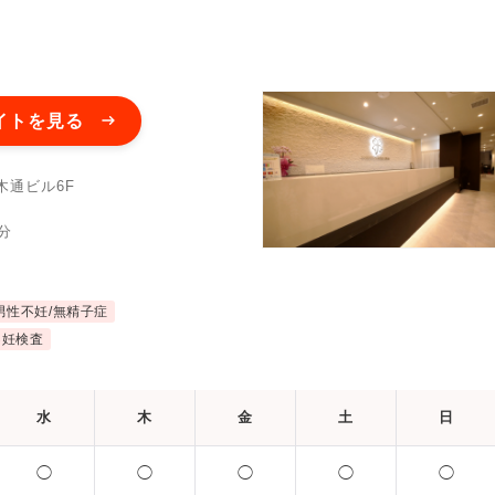
イトを見る
木通ビル6F
分
男性不妊/無精子症
不妊検査
水
木
金
土
日
◯
◯
◯
◯
◯