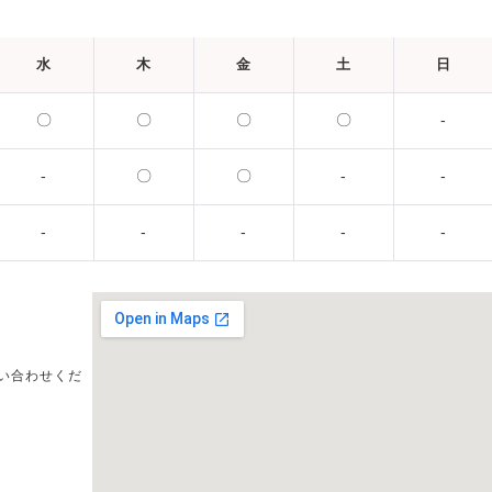
水
木
金
土
日
〇
〇
〇
〇
-
-
〇
〇
-
-
-
-
-
-
-
い合わせくだ