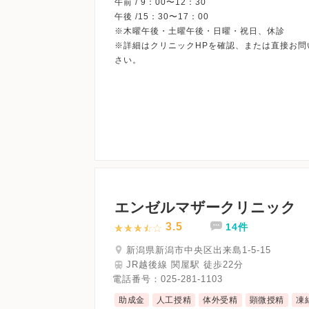
午前 / 9：00〜12：30
午後 /15：30〜17：00
※木曜午後・土曜午後・日曜・祝日、休診
※詳細はクリニックHPを確認、または直接お問
エンゼルマザークリニック
3.5
14件
新潟県新潟市中央区出来島1-5-15
JR越後線 関屋駅 徒歩22分
電話番号：
025-281-1103
助成金
人工授精
体外受精
顕微授精
凍