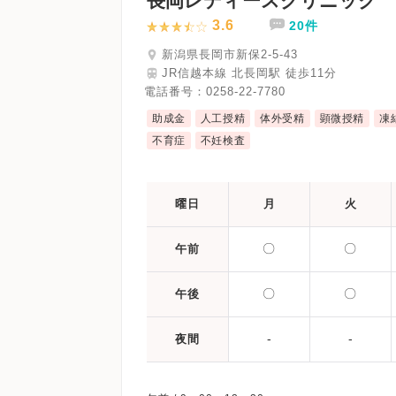
長岡レディースクリニック
3.6
20件
新潟県長岡市新保2-5-43
JR信越本線 北長岡駅 徒歩11分
電話番号：
0258-22-7780
助成金
人工授精
体外受精
顕微授精
凍
不育症
不妊検査
曜日
月
火
〇
〇
午前
〇
〇
午後
-
-
夜間