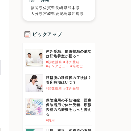
福岡県
佐賀県
長崎県
熊本県
大分県
宮崎県
鹿児島県
沖縄県
ピックアップ
体外受精、顕微授精の成功
は胚培養室が握る？
#顕微授精
#体外受精
#インタビュー
#培養士
胚盤胞の移植後の症状は？
着床時期はいつ？
#顕微授精
#体外受精
保険適用の不妊治療、医療
保険活用で体外受精、顕微
授精の治療費をもっと抑え
る
#費用
川崎、横浜、相模原の不妊