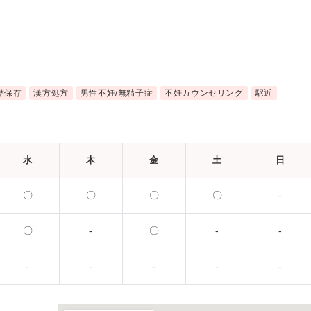
結保存
漢方処方
男性不妊/無精子症
不妊カウンセリング
駅近
水
木
金
土
日
〇
〇
〇
〇
-
〇
-
〇
-
-
-
-
-
-
-