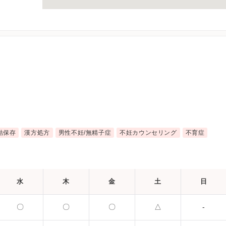
結保存
漢方処方
男性不妊/無精子症
不妊カウンセリング
不育症
水
木
金
土
日
〇
〇
〇
△
-