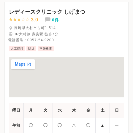
※詳細はクリニックHPを確認、または直接お問い合わせくださ
レディースクリニック しげまつ
3.0
0件
長崎県大村市古町1-514
JR大村線 諏訪駅 徒歩7分
電話番号：
0957-54-9200
人工授精
駅近
不妊検査
曜日
月
火
水
木
金
土
日
◯
◯
◯
△
◯
▲
ー
午前