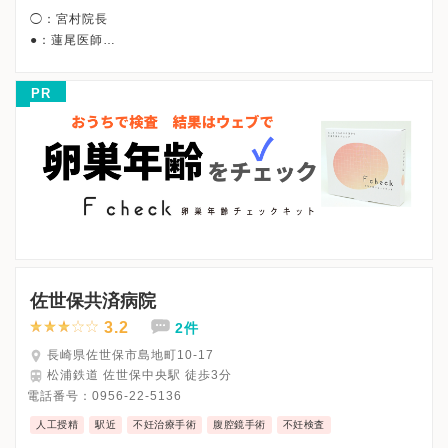
◯：宮村院長
●：蓮尾医師
午前/9:00〜12:45
午後/15:00〜18:15
PR
◯* ：12:30まで/◯**：13:30まで
●* ：12:15まで/●** ：11:30まで/●***：16:45まで
※詳細はクリニックHPを確認、または直接お問い合わせくださ
佐世保共済病院
3.2
2件
長崎県佐世保市島地町10-17
松浦鉄道 佐世保中央駅 徒歩3分
電話番号：
0956-22-5136
人工授精
駅近
不妊治療手術
腹腔鏡手術
不妊検査