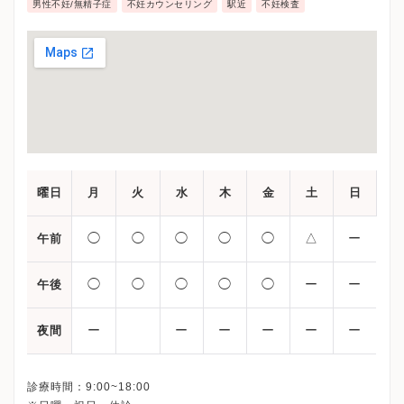
男性不妊/無精子症
不妊カウンセリング
駅近
不妊検査
曜日
月
火
水
木
金
土
日
◯
◯
◯
◯
◯
△
ー
午前
◯
◯
◯
◯
◯
ー
ー
午後
ー
ー
ー
ー
ー
ー
夜間
診療時間：9:00~18:00