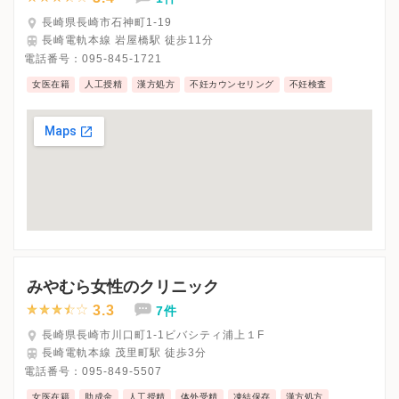
長崎県長崎市石神町1-19
長崎電軌本線 岩屋橋駅 徒歩11分
電話番号：
095-845-1721
女医在籍
人工授精
漢方処方
不妊カウンセリング
不妊検査
みやむら女性のクリニック
3.3
7件
長崎県長崎市川口町1-1ビバシティ浦上１F
長崎電軌本線 茂里町駅 徒歩3分
電話番号：
095-849-5507
女医在籍
助成金
人工授精
体外受精
凍結保存
漢方処方