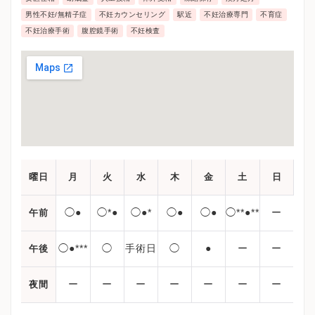
男性不妊/無精子症
不妊カウンセリング
駅近
不妊治療専門
不育症
不妊治療手術
腹腔鏡手術
不妊検査
曜日
月
火
水
木
金
土
日
◯●
◯*●
◯●*
◯●
◯●
◯**●**
ー
午前
◯●***
◯
手術日
◯
●
ー
ー
午後
ー
ー
ー
ー
ー
ー
ー
夜間