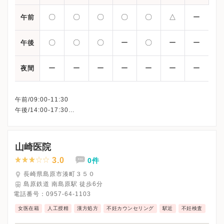
〇
〇
〇
〇
〇
△
ー
午前
〇
〇
〇
ー
〇
ー
ー
午後
ー
ー
ー
ー
ー
ー
ー
夜間
午前/09:00-11:30
午後/14:00-17:30
△：09:00〜13:00
※日曜・祝日・木曜午後・土曜午後
※詳細はクリニックHPを確認、または直接お問い合わせくださ
山崎医院
3.0
0件
長崎県島原市湊町３５０
島原鉄道 南島原駅 徒歩6分
電話番号：
0957-64-1103
女医在籍
人工授精
漢方処方
不妊カウンセリング
駅近
不妊検査