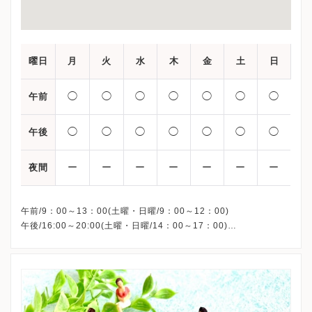
曜日
月
火
水
木
金
土
日
◯
◯
◯
◯
◯
◯
◯
午前
◯
◯
◯
◯
◯
◯
◯
午後
ー
ー
ー
ー
ー
ー
ー
夜間
午前/9：00～13：00(土曜・日曜/9：00～12：00)
午後/16:00～20:00(土曜・日曜/14：00～17：00)
※祝日も診療しています
※お電話受付時間 ①13:00まで ②19:30まで ③12:00まで