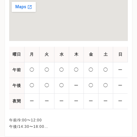
曜日
月
火
水
木
金
土
日
◯
◯
◯
◯
◯
◯
ー
午前
◯
◯
◯
ー
◯
◯
ー
午後
ー
ー
ー
ー
ー
ー
ー
夜間
午前/9:00〜12:00
午後/14:30〜18:00
※日曜・祝日・木曜日午後、休診