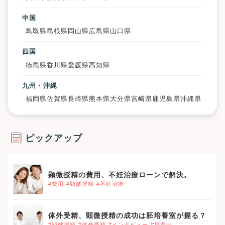
中国
鳥取県
島根県
岡山県
広島県
山口県
四国
徳島県
香川県
愛媛県
高知県
九州・沖縄
福岡県
佐賀県
長崎県
熊本県
大分県
宮崎県
鹿児島県
沖縄県
ピックアップ
顕微授精の費用、不妊治療ローンで解決。
#費用
#顕微授精
#不妊治療
体外受精、顕微授精の成功は胚培養室が握る？
#顕微授精
#体外受精
#インタビュー
#培養士