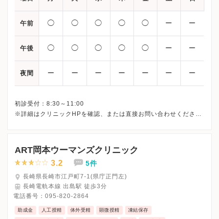
◯
◯
◯
◯
◯
ー
ー
午前
◯
◯
◯
◯
◯
ー
ー
午後
ー
ー
ー
ー
ー
ー
ー
夜間
初診受付：8:30～11:00
※詳細はクリニックHPを確認、または直接お問い合わせくださ
ART岡本ウーマンズクリニック
3.2
5件
長崎県長崎市江戸町7-1(県庁正門左)
長崎電軌本線 出島駅 徒歩3分
電話番号：
095-820-2864
助成金
人工授精
体外受精
顕微授精
凍結保存