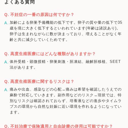
よくある質問
不妊症の一番の原因は何ですか？
加齢による卵巣予備機能の低下です。卵子の質や量の低下で35
歳を境に大きく低下するといわれています(年齢は諸説あり)。
卵子は生まれながらに数が決まっており、増えることがなく年
齢と共に減少していくためです。
高度生殖医療にはどんな種類がありますか？
体外受精・顕微授精・卵巣刺激・胚凍結、融解胚移植、SEET
法があります。
高度生殖医療に関するリスクは？
痛みや出血、感染などの心配→痛みは希望を確認したうえでの
麻酔で対応していきます。副作用などのリスク→現状では、特
別なリスクは確認されておらず、培養液などの進歩やタイムラ
プスの環境から自然な妊娠に近い環境を作れるようになってい
ます。
不妊治療で保険適用と自由診療の併用は可能ですか？