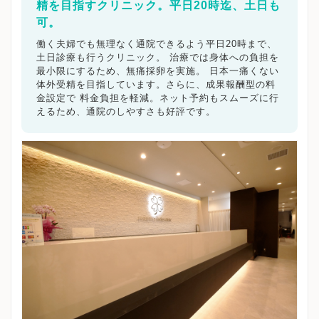
精を目指すクリニック。平日20時迄、土日も
可。
働く夫婦でも無理なく通院できるよう平日20時まで、
土日診療も行うクリニック。 治療では身体への負担を
最小限にするため、無痛採卵を実施。 日本一痛くない
体外受精を目指しています。さらに、成果報酬型の料
金設定で 料金負担を軽減。ネット予約もスムーズに行
えるため、通院のしやすさも好評です。