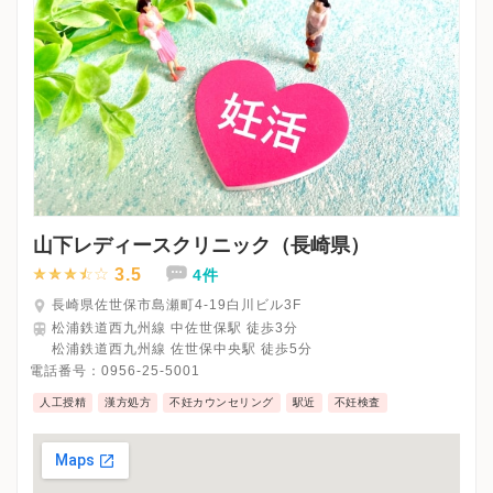
山下レディースクリニック（長崎県）
3.5
4件
長崎県佐世保市島瀬町4-19白川ビル3F
松浦鉄道西九州線 中佐世保駅 徒歩3分
松浦鉄道西九州線 佐世保中央駅 徒歩5分
電話番号：
0956-25-5001
人工授精
漢方処方
不妊カウンセリング
駅近
不妊検査