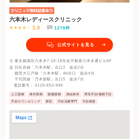
六本木レディースクリニック
3.9
1279件
公式サイトを見る
東京都港区六本木7-18-18住友不動産六本木通ビル6F
日比谷線「六本木駅」出口2 徒歩2分
都営大江戸線「六本木駅」4b出口 徒歩4分
千代田線「乃木坂駅」出口5 徒歩7分
電話番号：
0120-853-999
人工授精
体外受精
顕微授精
凍結保存
男性不妊/無精子症
不妊カウンセリング
駅近
不妊治療専門
不妊検査