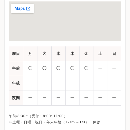
曜日
月
火
水
木
金
土
日
◯
◯
◯
◯
◯
ー
ー
午前
ー
ー
ー
ー
ー
ー
ー
午後
ー
ー
ー
ー
ー
ー
ー
夜間
午前/8:30~（受付：8:00~11:00）
※土曜・日曜・祝日・年末年始（12/29～1/3）、休診
※詳細はクリニックHPを確認、または直接お問い合わせくださ