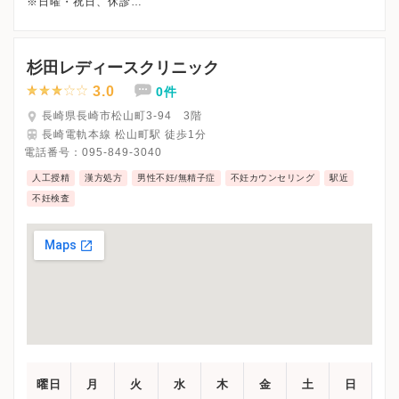
※日曜・祝日、休診
※詳細はクリニックHPを確認、または直接お問い合わせくださ
杉田レディースクリニック
3.0
0件
長崎県長崎市松山町3-94 3階
長崎電軌本線 松山町駅 徒歩1分
電話番号：
095-849-3040
人工授精
漢方処方
男性不妊/無精子症
不妊カウンセリング
駅近
不妊検査
曜日
月
火
水
木
金
土
日