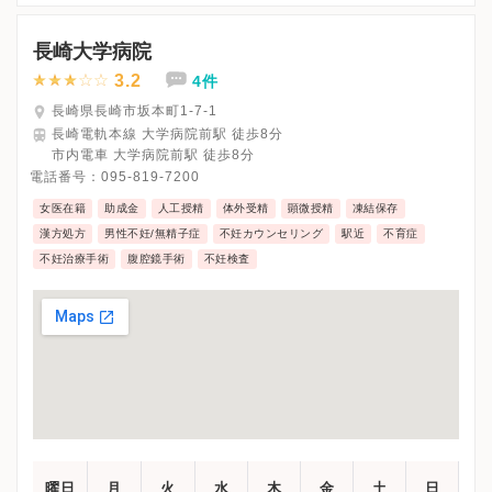
長崎大学病院
3.2
4件
長崎県長崎市坂本町1-7-1
長崎電軌本線 大学病院前駅 徒歩8分
市内電車 大学病院前駅 徒歩8分
電話番号：
095-819-7200
女医在籍
助成金
人工授精
体外受精
顕微授精
凍結保存
漢方処方
男性不妊/無精子症
不妊カウンセリング
駅近
不育症
不妊治療手術
腹腔鏡手術
不妊検査
曜日
月
火
水
木
金
土
日