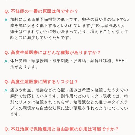
不妊症の一番の原因は何ですか？
加齢による卵巣予備機能の低下です。卵子の質や量の低下で35
歳を境に大きく低下するといわれています(年齢は諸説あり)。
卵子は生まれながらに数が決まっており、増えることがなく年
齢と共に減少していくためです。
高度生殖医療にはどんな種類がありますか？
体外受精・顕微授精・卵巣刺激・胚凍結、融解胚移植、SEET
法があります。
高度生殖医療に関するリスクは？
痛みや出血、感染などの心配→痛みは希望を確認したうえでの
麻酔で対応していきます。副作用などのリスク→現状では、特
別なリスクは確認されておらず、培養液などの進歩やタイムラ
プスの環境から自然な妊娠に近い環境を作れるようになってい
ます。
不妊治療で保険適用と自由診療の併用は可能ですか？