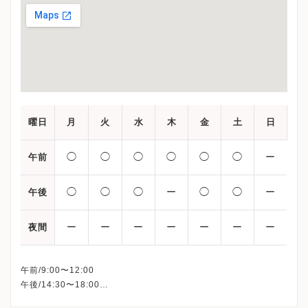
曜日
月
火
水
木
金
土
日
◯
◯
◯
◯
◯
◯
ー
午前
◯
◯
◯
ー
◯
◯
ー
午後
ー
ー
ー
ー
ー
ー
ー
夜間
午前/9:00〜12:00
午後/14:30〜18:00
※日曜・祝日・木曜日午後、休診