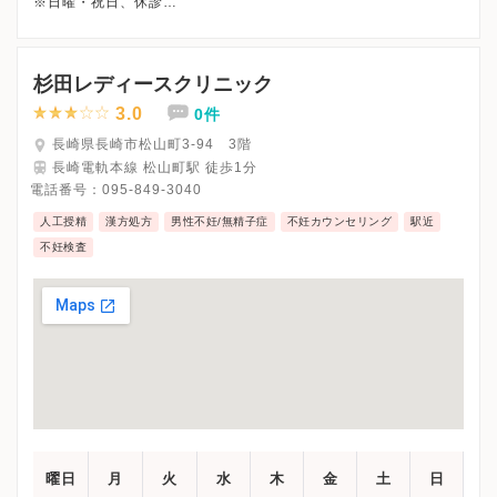
※日曜・祝日、休診
※詳細はクリニックHPを確認、または直接お問い合わせくださ
杉田レディースクリニック
3.0
0件
長崎県長崎市松山町3-94 3階
長崎電軌本線 松山町駅 徒歩1分
電話番号：
095-849-3040
人工授精
漢方処方
男性不妊/無精子症
不妊カウンセリング
駅近
不妊検査
曜日
月
火
水
木
金
土
日