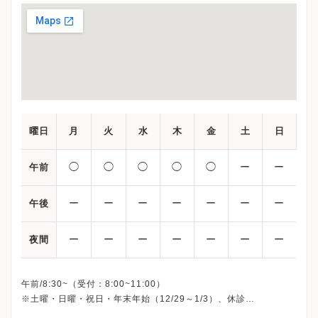
曜日
月
火
水
木
金
土
日
◯
◯
◯
◯
◯
ー
ー
午前
ー
ー
ー
ー
ー
ー
ー
午後
ー
ー
ー
ー
ー
ー
ー
夜間
午前/8:30~（受付：8:00~11:00）
※土曜・日曜・祝日・年末年始（12/29～1/3）、休診
※詳細はクリニックHPを確認、または直接お問い合わせくださ