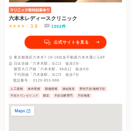
六本木レディースクリニック
3.9
1302件
公式サイトを見る
東京都港区六本木7-18-18住友不動産六本木通ビル6F
日比谷線「六本木駅」出口2 徒歩2分
都営大江戸線「六本木駅」4b出口 徒歩4分
千代田線「乃木坂駅」出口5 徒歩7分
電話番号：
0120-853-999
人工授精
体外受精
顕微授精
凍結保存
男性不妊/無精子症
不妊カウンセリング
駅近
不妊治療専門
不妊検査