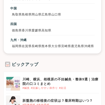
中国
鳥取県
島根県
岡山県
広島県
山口県
四国
徳島県
香川県
愛媛県
高知県
九州・沖縄
福岡県
佐賀県
長崎県
熊本県
大分県
宮崎県
鹿児島県
沖縄県
ピックアップ
川崎、横浜、相模原の不妊鍼灸・整体9選｜治療
院の口コミまとめ
#鍼灸
#妊娠しやすい体作り
#妊活
胚盤胞の移植後の症状は？着床時期はいつ？
#顕微授精
#体外受精