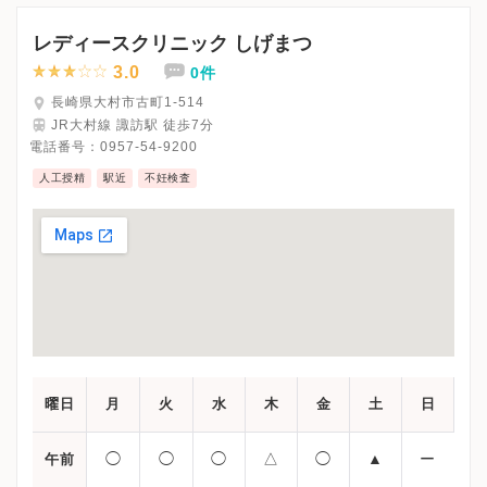
※詳細はクリニックHPを確認、または直接お問い合わせくださ
レディースクリニック しげまつ
3.0
0件
長崎県大村市古町1-514
JR大村線 諏訪駅 徒歩7分
電話番号：
0957-54-9200
人工授精
駅近
不妊検査
曜日
月
火
水
木
金
土
日
◯
◯
◯
△
◯
▲
ー
午前