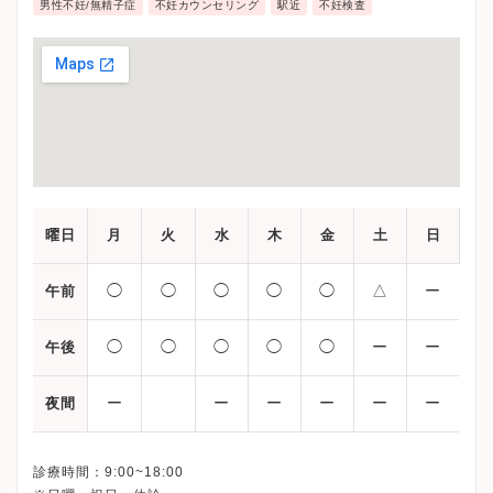
男性不妊/無精子症
不妊カウンセリング
駅近
不妊検査
曜日
月
火
水
木
金
土
日
◯
◯
◯
◯
◯
△
ー
午前
◯
◯
◯
◯
◯
ー
ー
午後
ー
ー
ー
ー
ー
ー
夜間
診療時間：9:00~18:00