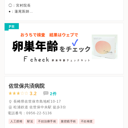
◯：宮村院長
●：蓮尾医師
午前/9:00〜12:45
午後/15:00〜18:15
PR
◯* ：12:30まで/◯**：13:30まで
●* ：12:15まで/●** ：11:30まで/●***：16:45まで
※詳細はクリニックHPを確認、または直接お問い合わせくださ
佐世保共済病院
3.2
2件
長崎県佐世保市島地町10-17
松浦鉄道 佐世保中央駅 徒歩3分
電話番号：
0956-22-5136
人工授精
駅近
不妊治療手術
腹腔鏡手術
不妊検査