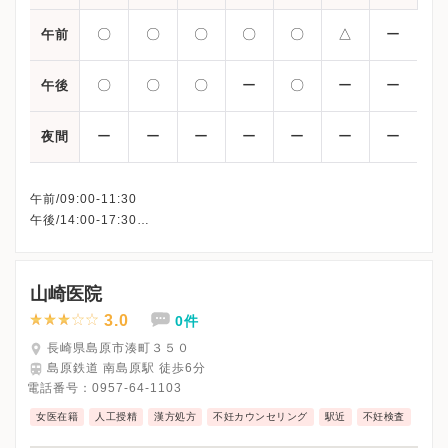
〇
〇
〇
〇
〇
△
ー
午前
〇
〇
〇
ー
〇
ー
ー
午後
ー
ー
ー
ー
ー
ー
ー
夜間
午前/09:00-11:30
午後/14:00-17:30
△：09:00〜13:00
※日曜・祝日・木曜午後・土曜午後
※詳細はクリニックHPを確認、または直接お問い合わせくださ
山崎医院
3.0
0件
長崎県島原市湊町３５０
島原鉄道 南島原駅 徒歩6分
電話番号：
0957-64-1103
女医在籍
人工授精
漢方処方
不妊カウンセリング
駅近
不妊検査