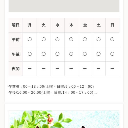
曜日
月
火
水
木
金
土
日
◯
◯
◯
◯
◯
◯
◯
午前
◯
◯
◯
◯
◯
◯
◯
午後
ー
ー
ー
ー
ー
ー
ー
夜間
午前/9：00～13：00(土曜・日曜/9：00～12：00)
午後/16:00～20:00(土曜・日曜/14：00～17：00)
※祝日も診療しています
※お電話受付時間 ①13:00まで ②19:30まで ③12:00まで