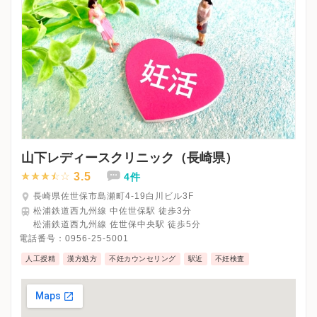
山下レディースクリニック（長崎県）
3.5
4件
長崎県佐世保市島瀬町4-19白川ビル3F
松浦鉄道西九州線 中佐世保駅 徒歩3分
松浦鉄道西九州線 佐世保中央駅 徒歩5分
電話番号：
0956-25-5001
人工授精
漢方処方
不妊カウンセリング
駅近
不妊検査