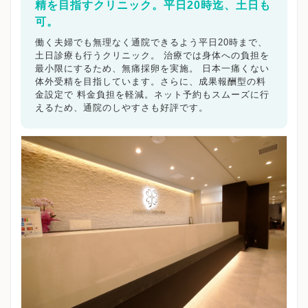
精を目指すクリニック。平日20時迄、土日も
可。
働く夫婦でも無理なく通院できるよう平日20時まで、
土日診療も行うクリニック。 治療では身体への負担を
最小限にするため、無痛採卵を実施。 日本一痛くない
体外受精を目指しています。さらに、成果報酬型の料
金設定で 料金負担を軽減。ネット予約もスムーズに行
えるため、通院のしやすさも好評です。