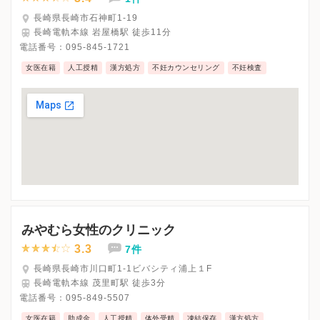
長崎県長崎市石神町1-19
長崎電軌本線 岩屋橋駅 徒歩11分
電話番号：
095-845-1721
女医在籍
人工授精
漢方処方
不妊カウンセリング
不妊検査
みやむら女性のクリニック
3.3
7件
長崎県長崎市川口町1-1ビバシティ浦上１F
長崎電軌本線 茂里町駅 徒歩3分
電話番号：
095-849-5507
女医在籍
助成金
人工授精
体外受精
凍結保存
漢方処方