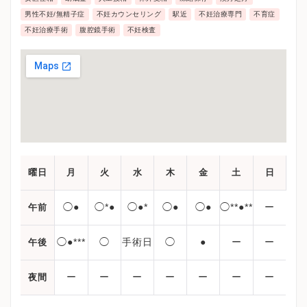
男性不妊/無精子症
不妊カウンセリング
駅近
不妊治療専門
不育症
不妊治療手術
腹腔鏡手術
不妊検査
曜日
月
火
水
木
金
土
日
◯●
◯*●
◯●*
◯●
◯●
◯**●**
ー
午前
◯●***
◯
手術日
◯
●
ー
ー
午後
ー
ー
ー
ー
ー
ー
ー
夜間