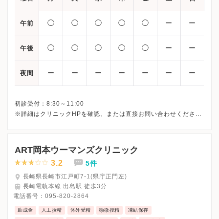
◯
◯
◯
◯
◯
ー
ー
午前
◯
◯
◯
◯
◯
ー
ー
午後
ー
ー
ー
ー
ー
ー
ー
夜間
初診受付：8:30～11:00
※詳細はクリニックHPを確認、または直接お問い合わせくださ
ART岡本ウーマンズクリニック
3.2
5件
長崎県長崎市江戸町7-1(県庁正門左)
長崎電軌本線 出島駅 徒歩3分
電話番号：
095-820-2864
助成金
人工授精
体外受精
顕微授精
凍結保存