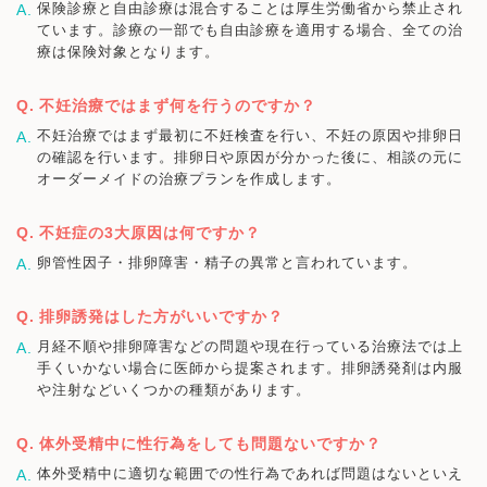
保険診療と自由診療は混合することは厚生労働省から禁止され
ています。診療の一部でも自由診療を適用する場合、全ての治
療は保険対象となります。
不妊治療ではまず何を行うのですか？
不妊治療ではまず最初に不妊検査を行い、不妊の原因や排卵日
の確認を行います。排卵日や原因が分かった後に、相談の元に
オーダーメイドの治療プランを作成します。
不妊症の3大原因は何ですか？
卵管性因子・排卵障害・精子の異常と言われています。
排卵誘発はした方がいいですか？
月経不順や排卵障害などの問題や現在行っている治療法では上
手くいかない場合に医師から提案されます。排卵誘発剤は内服
や注射などいくつかの種類があります。
体外受精中に性行為をしても問題ないですか？
体外受精中に適切な範囲での性行為であれば問題はないといえ