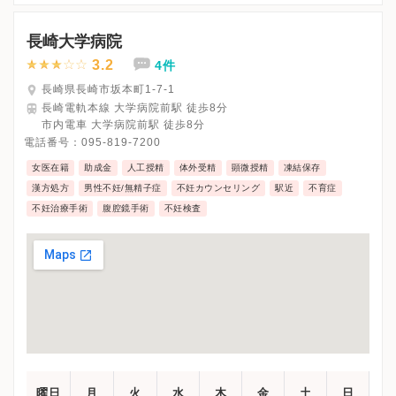
長崎大学病院
3.2
4件
長崎県長崎市坂本町1-7-1
長崎電軌本線 大学病院前駅 徒歩8分
市内電車 大学病院前駅 徒歩8分
電話番号：
095-819-7200
女医在籍
助成金
人工授精
体外受精
顕微授精
凍結保存
漢方処方
男性不妊/無精子症
不妊カウンセリング
駅近
不育症
不妊治療手術
腹腔鏡手術
不妊検査
曜日
月
火
水
木
金
土
日