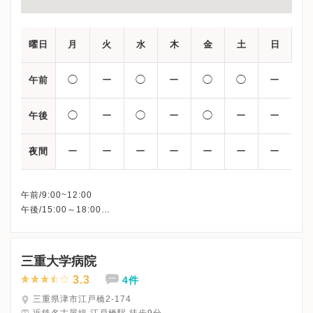
曜日
月
火
水
木
金
土
日
◯
ー
◯
ー
◯
◯
ー
午前
◯
ー
◯
ー
◯
ー
ー
午後
ー
ー
ー
ー
ー
ー
ー
夜間
午前/9:00~12:00
午後/15:00～18:00
※火曜・木曜・日曜は全日、土曜は午後が休診となります。
※詳細はクリニックHPを確認、または直接お問い合わせくださ
三重大学病院
3.3
4件
三重県津市江戸橋2-174