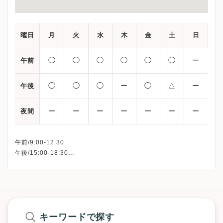
曜日
月
火
水
木
金
土
日
◯
◯
◯
◯
◯
◯
ー
午前
◯
◯
◯
ー
◯
△
ー
午後
ー
ー
ー
ー
ー
ー
ー
夜間
午前/9:00-12:30
午後/15:00-18:30
△：14:00-17:00
※日曜・祝日・木曜午後、休診
※完全予約制です。まずは診療時間内にお電話下さい。
※詳細はクリニックHPを確認、または直接お問い合わせくださ
キーワードで探す