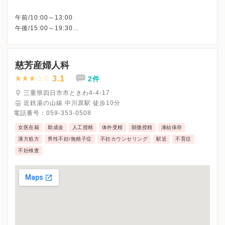
午前/10:00～13:00
午後/15:00～19:30
※△：10：00～14：00
※木曜午後・土曜午後・日曜日・祝日、休診
※詳細はクリニックHPを確認、または直接お問い合わせくださ
慈芳産婦人科
3.1
2件
三重県四日市市ときわ4-4-17
近鉄湯の山線 中川原駅 徒歩10分
電話番号：
059-353-0508
女医在籍
助成金
人工授精
体外受精
顕微授精
凍結保存
漢方処方
男性不妊/無精子症
不妊カウンセリング
駅近
不育症
不妊検査