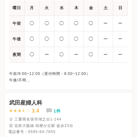
曜日
月
火
水
木
金
土
日
◯
◯
◯
◯
◯
ー
ー
午前
◯
◯
◯
◯
◯
ー
ー
午後
◯
ー
◯
ー
◯
ー
ー
夜間
午前/9:00~12:00（受付時間：8:00~12:00）
午後/不明
夜間(夕診)/16:30~18:00
※土・日曜日・祝祭日・年末年始(12/30～1/3）、休診
※上記はＡＲＴ・生殖医療センターの受付・診療時間です。
武田産婦人科
※完全予約制
3.4
1件
※詳細はクリニックHPを確認、または直接お問い合わせくださ
三重県名張市鴻之台1-144
近鉄大阪線 桔梗が丘駅 徒歩23分
電話番号：
0595-64-7655