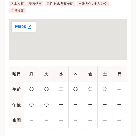
人工授精
漢方処方
男性不妊/無精子症
不妊カウンセリング
不妊検査
曜日
月
火
水
木
金
土
日
◯
◯
◯
◯
◯
◯
ー
午前
◯
◯
ー
ー
ー
ー
ー
午後
ー
ー
ー
ー
ー
ー
ー
夜間