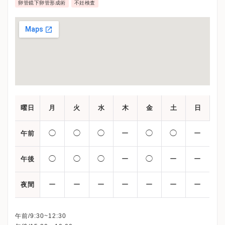
卵管鏡下卵管形成術
不妊検査
曜日
月
火
水
木
金
土
日
◯
◯
◯
ー
◯
◯
ー
午前
◯
◯
◯
ー
◯
ー
ー
午後
ー
ー
ー
ー
ー
ー
ー
夜間
午前/9:30~12:30