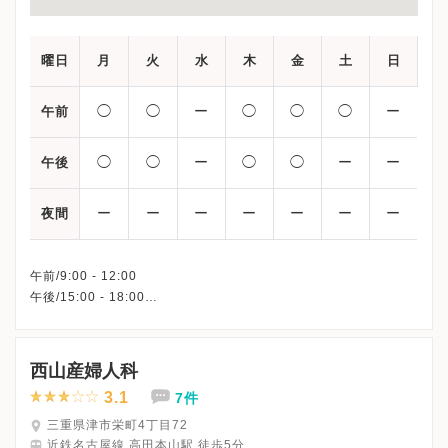
曜日
月
火
水
木
金
土
日
◯
◯
ー
◯
◯
◯
ー
午前
◯
◯
ー
◯
◯
ー
ー
午後
ー
ー
ー
ー
ー
ー
ー
夜間
午前/9:00 - 12:00
午後/15:00 - 18:00
※水曜日・土曜日午後・日曜日・祝日、休診
※詳細はクリニックHPを確認、または直接お問い合わせくださ
西山産婦人科
3.1
7件
三重県津市栄町4丁目72
近鉄名古屋線 高田本山駅 徒歩5分