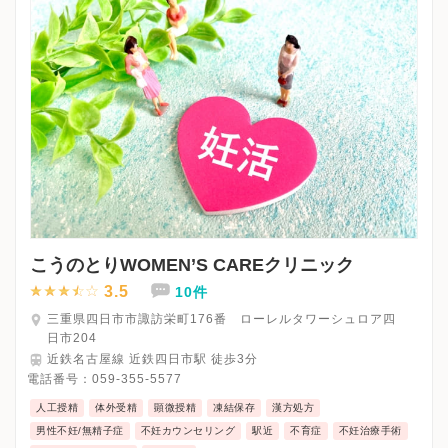
こうのとりWOMEN’S CAREクリニック
3.5
10件
三重県四日市市諏訪栄町176番 ローレルタワーシュロア四
日市204
近鉄名古屋線 近鉄四日市駅 徒歩3分
電話番号：
059-355-5577
人工授精
体外受精
顕微授精
凍結保存
漢方処方
男性不妊/無精子症
不妊カウンセリング
駅近
不育症
不妊治療手術