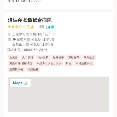
午後/15:30～19:00
※土曜午後・木曜・日曜・祝日、休診
※詳細はクリニックHPを確認、または直接お問い合わせくださ
済生会 松阪総合病院
3.4
14件
三重県松阪市朝日町1区15-6
JR紀勢本線 松阪駅 徒歩5分
近鉄山田線 松阪駅 徒歩5分
電話番号：
0598-51-2626
助成金
人工授精
体外受精
顕微授精
凍結保存
漢方処方
男性不妊/無精子症
不妊カウンセリング
駅近
不妊治療手術
腹腔鏡手術
不妊検査