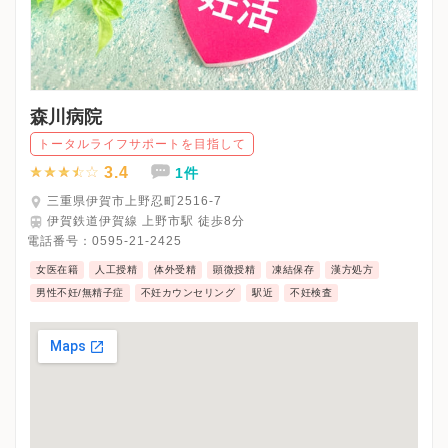
森川病院
トータルライフサポートを目指して
3.4
1件
三重県伊賀市上野忍町2516-7
伊賀鉄道伊賀線 上野市駅 徒歩8分
電話番号：
0595-21-2425
女医在籍
人工授精
体外受精
顕微授精
凍結保存
漢方処方
男性不妊/無精子症
不妊カウンセリング
駅近
不妊検査