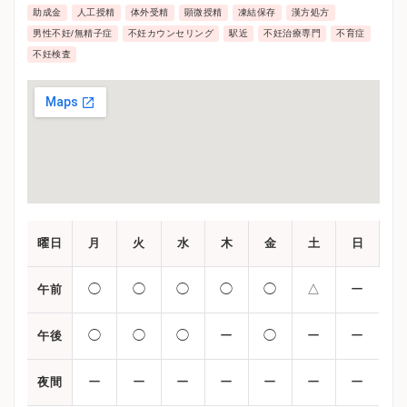
助成金
人工授精
体外受精
顕微授精
凍結保存
漢方処方
男性不妊/無精子症
不妊カウンセリング
駅近
不妊治療専門
不育症
不妊検査
曜日
月
火
水
木
金
土
日
◯
◯
◯
◯
◯
△
ー
午前
◯
◯
◯
ー
◯
ー
ー
午後
ー
ー
ー
ー
ー
ー
ー
夜間