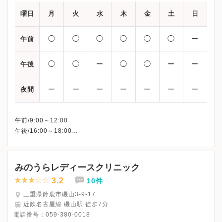
曜日
月
火
水
木
金
土
日
◯
◯
◯
◯
◯
◯
ー
午前
◯
◯
ー
◯
◯
ー
ー
午後
ー
ー
ー
ー
ー
ー
ー
夜間
午前/9:00～12:00
午後/16:00～18:00
※水曜午後・土曜午後・日・祝日・年末年始(12/30～1/3)、休診
※詳細はクリニックHPを確認、または直接お問い合わせくださ
みのうらレディースクリニック
3.2
10件
三重県鈴鹿市磯山3-9-17
近鉄名古屋線 磯山駅 徒歩7分
電話番号：
059-380-0018