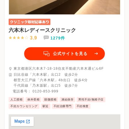
六本木レディースクリニック
3.9
1279件
公式サイトを見る
東京都港区六本木7-18-18住友不動産六本木通ビル6F
日比谷線「六本木駅」出口2 徒歩2分
都営大江戸線「六本木駅」4b出口 徒歩4分
千代田線「乃木坂駅」出口5 徒歩7分
電話番号：
0120-853-999
人工授精
体外受精
顕微授精
凍結保存
男性不妊/無精子症
不妊カウンセリング
駅近
不妊治療専門
不妊検査