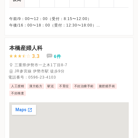
午前/9：00〜12：00（受付：8:15〜12:00）
午後/16：00〜18：00（受付：12:30〜18:00）
※△：17:00まで
※木曜日午後・日曜・祝日、休診（第2産婦人科は土曜日午後も休
診）
本橋産婦人科
※詳細はクリニックHPを確認、または直接お問い合わせくださ
3.3
6件
三重県伊勢市一之木1丁目8-7
JR参宮線 伊勢市駅 徒歩9分
電話番号：
0596-23-4103
人工授精
漢方処方
駅近
不育症
不妊治療手術
腹腔鏡手術
不妊検査