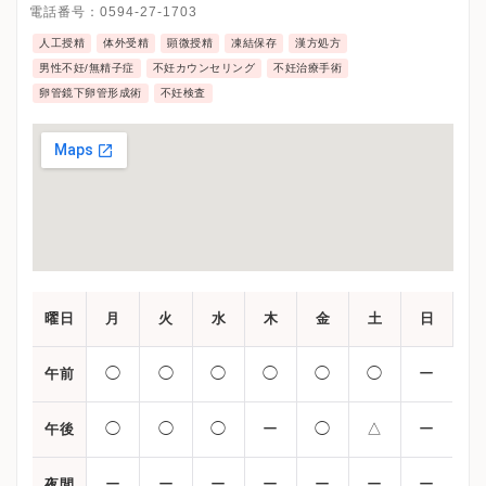
電話番号：
0594-27-1703
人工授精
体外受精
顕微授精
凍結保存
漢方処方
男性不妊/無精子症
不妊カウンセリング
不妊治療手術
卵管鏡下卵管形成術
不妊検査
曜日
月
火
水
木
金
土
日
◯
◯
◯
◯
◯
◯
ー
午前
◯
◯
◯
ー
◯
△
ー
午後
ー
ー
ー
ー
ー
ー
ー
夜間