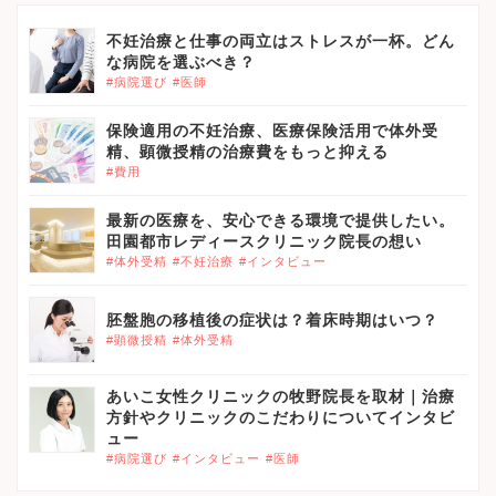
不妊治療と仕事の両立はストレスが一杯。どん
な病院を選ぶべき？
#病院選び
#医師
保険適用の不妊治療、医療保険活用で体外受
精、顕微授精の治療費をもっと抑える
#費用
最新の医療を、安心できる環境で提供したい。
田園都市レディースクリニック院長の想い
#体外受精
#不妊治療
#インタビュー
胚盤胞の移植後の症状は？着床時期はいつ？
#顕微授精
#体外受精
あいこ女性クリニックの牧野院長を取材｜治療
方針やクリニックのこだわりについてインタビ
ュー
#病院選び
#インタビュー
#医師