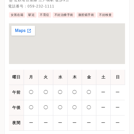
近鉄名古屋線 江戸橋駅 徒歩9分
電話番号：
059-232-1111
女医在籍
駅近
不育症
不妊治療手術
腹腔鏡手術
不妊検査
曜日
月
火
水
木
金
土
日
◯
◯
◯
◯
◯
ー
ー
午前
◯
◯
◯
◯
◯
ー
ー
午後
ー
ー
ー
ー
ー
ー
ー
夜間