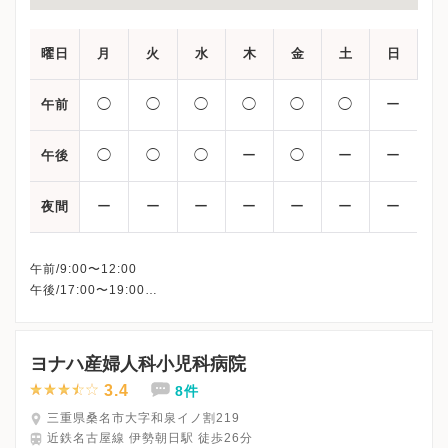
曜日
月
火
水
木
金
土
日
◯
◯
◯
◯
◯
◯
ー
午前
◯
◯
◯
ー
◯
ー
ー
午後
ー
ー
ー
ー
ー
ー
ー
夜間
午前/9:00〜12:00
午後/17:00〜19:00
※木曜午後・土曜午後・日曜・祝日、休診
※詳細はクリニックHPを確認、または直接お問い合わせくださ
ヨナハ産婦人科小児科病院
3.4
8件
三重県桑名市大字和泉イノ割219
近鉄名古屋線 伊勢朝日駅 徒歩26分