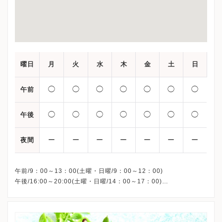
曜日
月
火
水
木
金
土
日
◯
◯
◯
◯
◯
◯
◯
午前
◯
◯
◯
◯
◯
◯
◯
午後
ー
ー
ー
ー
ー
ー
ー
夜間
午前/9：00～13：00(土曜・日曜/9：00～12：00)
午後/16:00～20:00(土曜・日曜/14：00～17：00)
※祝日も診療しています
※お電話受付時間 ①13:00まで ②19:30まで ③12:00まで