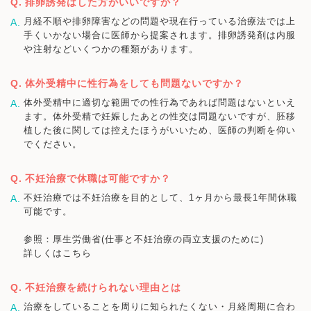
排卵誘発はした方がいいですか？
月経不順や排卵障害などの問題や現在行っている治療法では上
手くいかない場合に医師から提案されます。排卵誘発剤は内服
や注射などいくつかの種類があります。
体外受精中に性行為をしても問題ないですか？
体外受精中に適切な範囲での性行為であれば問題はないといえ
ます。体外受精で妊娠したあとの性交は問題ないですが、胚移
植した後に関しては控えたほうがいいため、医師の判断を仰い
でください。
不妊治療で休職は可能ですか？
不妊治療では不妊治療を目的として、1ヶ月から最長1年間休職
可能です。
参照：厚生労働省(仕事と不妊治療の両立支援のために)
詳しくはこちら
不妊治療を続けられない理由とは
治療をしていることを周りに知られたくない・月経周期に合わ