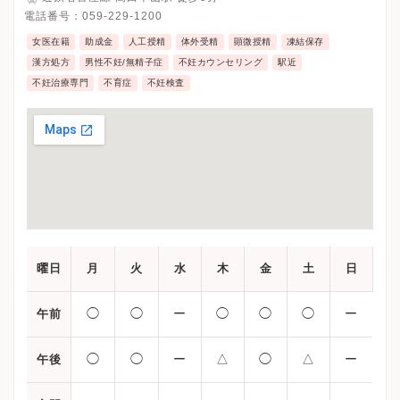
電話番号：
059-229-1200
女医在籍
助成金
人工授精
体外受精
顕微授精
凍結保存
漢方処方
男性不妊/無精子症
不妊カウンセリング
駅近
不妊治療専門
不育症
不妊検査
曜日
月
火
水
木
金
土
日
◯
◯
ー
◯
◯
◯
ー
午前
◯
◯
ー
△
◯
△
ー
午後