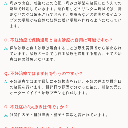
痛みや出血、感染などの心配→痛みは希望を確認したうえでの
麻酔で対応していきます。副作用などのリスク→現状では、特
別なリスクは確認されておらず、培養液などの進歩やタイムラ
プスの環境から自然な妊娠に近い環境を作れるようになってい
ます。
不妊治療で保険適用と自由診療の併用は可能ですか？
保険診療と自由診療は混合することは厚生労働省から禁止され
ています。診療の一部でも自由診療を適用する場合、全ての治
療は保険対象となります。
不妊治療ではまず何を行うのですか？
不妊治療ではまず最初に不妊検査を行い、不妊の原因や排卵日
の確認を行います。排卵日や原因が分かった後に、相談の元に
オーダーメイドの治療プランを作成します。
不妊症の3大原因は何ですか？
卵管性因子・排卵障害・精子の異常と言われています。