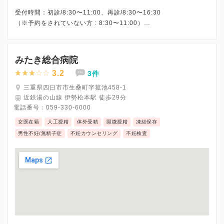
受付時間：初診/8:30〜11:00、再診/8:30〜16:30
（※予約をされていない方 : 8:30〜11:00）
※土曜・日曜・祝日 および 12月29日～1月3日、休診
※詳細はクリニックHPを確認、または直接お問い合わせくださ
みたき総合病院
3.2
3件
三重県四日市市生桑町字菰池458-1
近鉄湯の山線 伊勢松本駅 徒歩29分
電話番号：
059-330-6000
女医在籍
人工授精
体外受精
顕微授精
凍結保存
男性不妊/無精子症
不妊カウンセリング
不妊検査