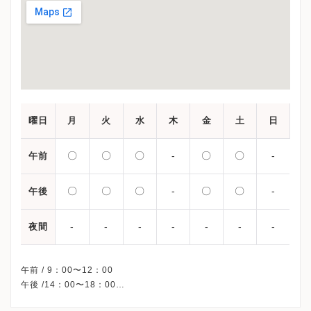
曜日
月
火
水
木
金
土
日
〇
〇
〇
-
〇
〇
-
午前
〇
〇
〇
-
〇
〇
-
午後
-
-
-
-
-
-
-
夜間
午前 / 9：00〜12：00
午後 /14：00〜18：00
※産婦人科の診療時間です。