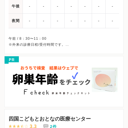
-
-
-
-
-
-
-
午後
-
-
-
-
-
-
-
夜間
午前 / 8：30〜11：00
※外来の診療日程/受付時間です。
※土曜・日曜・祝日、休診
※診療科によってスケジュールが異なる可能性がございます。
PR
受診前には必ずクリニックHPを確認、または直接お問い合わせく
四国こどもとおとなの医療センター
3.3
2件