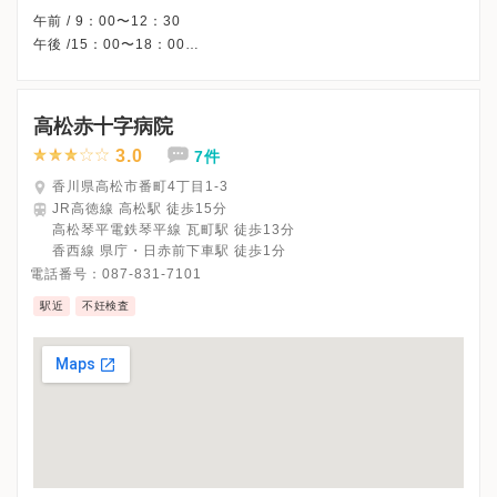
午前 / 9：00〜12：30
午後 /15：00〜18：00
△・・・15：00〜17：00
※木曜午後・日曜・祝日、休診
※受診前には必ずクリニックHPを確認、または直接お問い合わせ
高松赤十字病院
3.0
7件
香川県高松市番町4丁目1-3
JR高徳線 高松駅 徒歩15分
高松琴平電鉄琴平線 瓦町駅 徒歩13分
香西線 県庁・日赤前下車駅 徒歩1分
電話番号：
087-831-7101
駅近
不妊検査