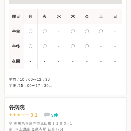
曜日
月
火
水
木
金
土
日
〇
〇
-
〇
〇
〇
-
午前
〇
〇
-
〇
〇
-
-
午後
-
-
-
-
-
-
-
夜間
午前 / 10：00〜12：30
午後 /15：00〜17：30
※水曜・土曜午後・日曜・祝日、休診
※受診前には必ずクリニックHPを確認、または直接お問い合わせ
谷病院
3.1
3件
香川県善通寺市原田町１１９０−１
JR土讃線 金蔵寺駅 徒歩12分