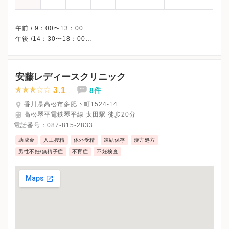
午前 / 9：00〜13：00
午後 /14：30〜18：00
※木曜午後・日曜・祝日、休診
※受診前には必ずクリニックHPを確認、または直接お問い合わせ
安藤レディースクリニック
3.1
8件
香川県高松市多肥下町1524-14
高松琴平電鉄琴平線 太田駅 徒歩20分
電話番号：
087-815-2833
助成金
人工授精
体外受精
凍結保存
漢方処方
男性不妊/無精子症
不育症
不妊検査