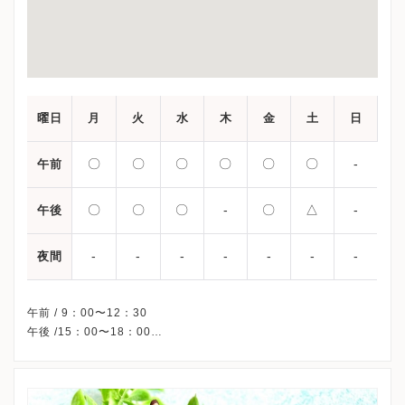
曜日
月
火
水
木
金
土
日
〇
〇
〇
〇
〇
〇
-
午前
〇
〇
〇
-
〇
△
-
午後
-
-
-
-
-
-
-
夜間
午前 / 9：00〜12：30
午後 /15：00〜18：00
△・・・13：00〜16：00
※木曜午後・日曜・祝日、休診
※受診前には必ずクリニックHPを確認、または直接お問い合わせ