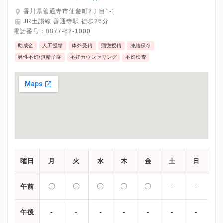
香川県善通寺市仙遊町2丁目1-1
JR土讃線 善通寺駅 徒歩26分
電話番号：
0877-62-1000
助成金
人工授精
体外受精
顕微授精
凍結保存
男性不妊/無精子症
不妊カウンセリング
不妊検査
曜日
月
火
水
木
金
土
日
〇
〇
〇
〇
〇
-
-
午前
-
-
-
-
-
-
-
午後