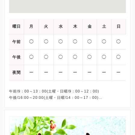
曜日
月
火
水
木
金
土
日
◯
◯
◯
◯
◯
◯
◯
午前
◯
◯
◯
◯
◯
◯
◯
午後
ー
ー
ー
ー
ー
ー
ー
夜間
午前/9：00～13：00(土曜・日曜/9：00～12：00)
午後/16:00～20:00(土曜・日曜/14：00～17：00)
※祝日も診療しています
※お電話受付時間 ①13:00まで ②19:30まで ③12:00まで