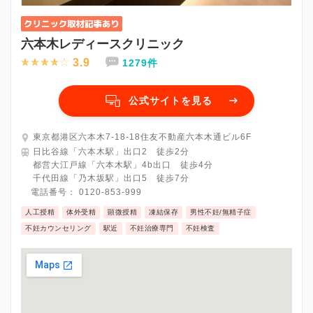
六本木レディースクリニック
3.9
1279件
公式サイトを見る
東京都港区六本木7-18-18住友不動産六本木通ビル6F
日比谷線「六本木駅」出口2 徒歩2分
都営大江戸線「六本木駅」4b出口 徒歩4分
千代田線「乃木坂駅」出口5 徒歩7分
電話番号：
0120-853-999
人工授精
体外受精
顕微授精
凍結保存
男性不妊/無精子症
不妊カウンセリング
駅近
不妊治療専門
不妊検査