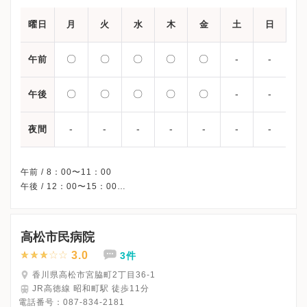
曜日
月
火
水
木
金
土
日
〇
〇
〇
〇
〇
-
-
午前
〇
〇
〇
〇
〇
-
-
午後
-
-
-
-
-
-
-
夜間
午前 / 8：00〜11：00
午後 / 12：00〜15：00
※外来の診療日程/受付時間です。
※土曜・日曜・祝日、休診
※診療科によってスケジュールが異なる可能性がございます。
高松市民病院
受診前には必ずクリニックHPを確認、または直接お問い合わせく
3.0
3件
香川県高松市宮脇町2丁目36-1
JR高徳線 昭和町駅 徒歩11分
電話番号：
087-834-2181