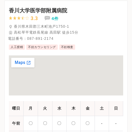
※木曜・日曜・祝日、休診
※受診前には必ずクリニックHPを確認、または直接お問い合わせ
香川大学医学部附属病院
3.3
4件
香川県木田郡三木町池戸1750-1
高松琴平電鉄長尾線 高田駅 徒歩15分
電話番号：
087-891-2174
人工授精
不妊カウンセリング
不妊検査
曜日
月
火
水
木
金
土
日
〇
〇
〇
〇
〇
-
-
午前