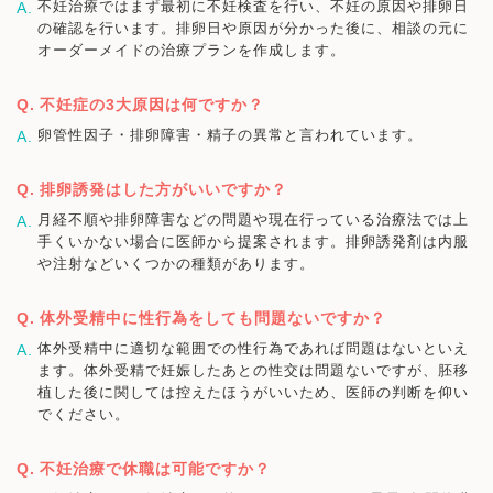
不妊治療ではまず最初に不妊検査を行い、不妊の原因や排卵日
の確認を行います。排卵日や原因が分かった後に、相談の元に
オーダーメイドの治療プランを作成します。
不妊症の3大原因は何ですか？
卵管性因子・排卵障害・精子の異常と言われています。
排卵誘発はした方がいいですか？
月経不順や排卵障害などの問題や現在行っている治療法では上
手くいかない場合に医師から提案されます。排卵誘発剤は内服
や注射などいくつかの種類があります。
体外受精中に性行為をしても問題ないですか？
体外受精中に適切な範囲での性行為であれば問題はないといえ
ます。体外受精で妊娠したあとの性交は問題ないですが、胚移
植した後に関しては控えたほうがいいため、医師の判断を仰い
でください。
不妊治療で休職は可能ですか？