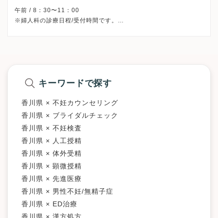
午前 / 8：30〜11：00
※婦人科の診療日程/受付時間です。
※土曜・日曜・祝日、休診
※診療科によってスケジュールが異なる可能性がございます。
受診前には必ずクリニックHPを確認、または直接お問い合わせく
キーワードで探す
香川県 × 不妊カウンセリング
香川県 × ブライダルチェック
香川県 × 不妊検査
香川県 × 人工授精
香川県 × 体外受精
香川県 × 顕微授精
香川県 × 先進医療
香川県 × 男性不妊/無精子症
香川県 × ED治療
香川県 × 漢方処方