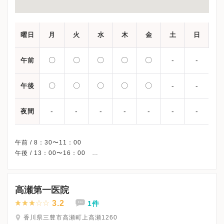
曜日
月
火
水
木
金
土
日
〇
〇
〇
〇
〇
-
-
午前
〇
〇
〇
〇
〇
-
-
午後
-
-
-
-
-
-
-
夜間
午前 / 8：30〜11：00
午後 / 13：00〜16：00
※外来の診療日程/受付時間です。
※土曜・日曜・祝日、休診
※診療科によってスケジュールが異なる可能性がございます。
高瀬第一医院
受診前には必ずクリニックHPを確認、または直接お問い合わせく
3.2
1件
香川県三豊市高瀬町上高瀬1260