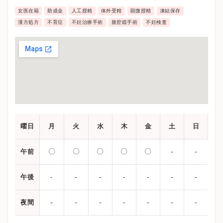
女医在籍
助成金
人工授精
体外受精
顕微授精
凍結保存
漢方処方
不育症
不妊治療手術
腹腔鏡手術
不妊検査
曜日
月
火
水
木
金
土
日
〇
〇
〇
〇
〇
-
-
午前
-
-
-
-
-
-
-
午後
-
-
-
-
-
-
-
夜間