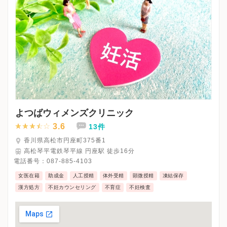
よつばウィメンズクリニック
3.6
13件
香川県高松市円座町375番1
高松琴平電鉄琴平線 円座駅 徒歩16分
電話番号：
087-885-4103
女医在籍
助成金
人工授精
体外受精
顕微授精
凍結保存
漢方処方
不妊カウンセリング
不育症
不妊検査