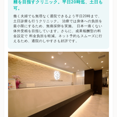
精を目指すクリニック。平日20時迄、土日も
可。
働く夫婦でも無理なく通院できるよう平日20時まで、
土日診療も行うクリニック。 治療では身体への負担を
最小限にするため、無痛採卵を実施。 日本一痛くない
体外受精を目指しています。さらに、成果報酬型の料
金設定で 料金負担を軽減。ネット予約もスムーズに行
えるため、通院のしやすさも好評です。