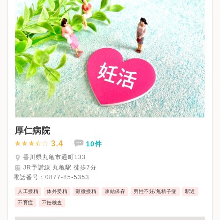
厚仁病院
3.4
10件
香川県丸亀市通町133
JR予讃線 丸亀駅 徒歩7分
電話番号：
0877-85-5353
人工授精
体外受精
顕微授精
凍結保存
男性不妊/無精子症
駅近
不育症
不妊検査