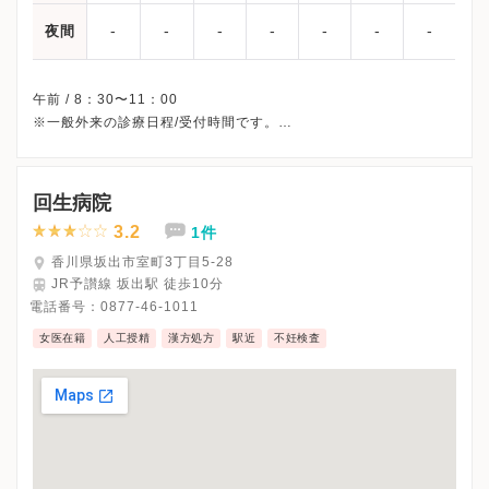
-
-
-
-
-
-
-
夜間
午前 / 8：30〜11：00
※一般外来の診療日程/受付時間です。
※土曜・日曜・祝日、休診
※診療科によってスケジュールが異なる可能性がございます。
受診前には必ずクリニックHPを確認、または直接お問い合わせく
回生病院
3.2
1件
香川県坂出市室町3丁目5-28
JR予讃線 坂出駅 徒歩10分
電話番号：
0877-46-1011
女医在籍
人工授精
漢方処方
駅近
不妊検査