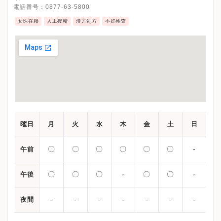
電話番号：
0877-63-5800
女医在籍
人工授精
漢方処方
不妊検査
曜日
月
火
水
木
金
土
日
〇
〇
〇
〇
〇
〇
-
午前
〇
〇
〇
-
〇
〇
-
午後
-
-
-
-
-
-
-
夜間