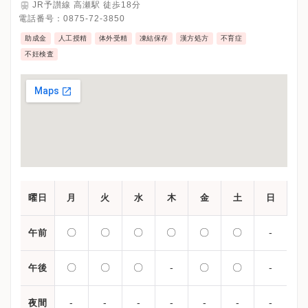
JR予讃線 高瀬駅 徒歩18分
電話番号：
0875-72-3850
助成金
人工授精
体外受精
凍結保存
漢方処方
不育症
不妊検査
曜日
月
火
水
木
金
土
日
〇
〇
〇
〇
〇
〇
-
午前
〇
〇
〇
-
〇
〇
-
午後
-
-
-
-
-
-
-
夜間