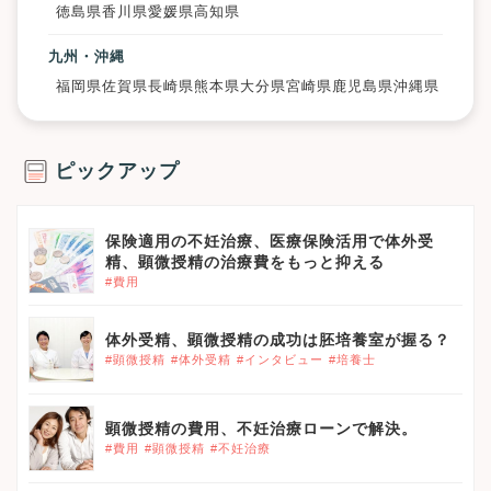
徳島県
香川県
愛媛県
高知県
九州・沖縄
福岡県
佐賀県
長崎県
熊本県
大分県
宮崎県
鹿児島県
沖縄県
ピックアップ
保険適用の不妊治療、医療保険活用で体外受
精、顕微授精の治療費をもっと抑える
#費用
体外受精、顕微授精の成功は胚培養室が握る？
#顕微授精
#体外受精
#インタビュー
#培養士
顕微授精の費用、不妊治療ローンで解決。
#費用
#顕微授精
#不妊治療