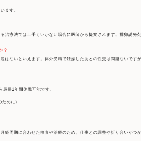
ています。
いる治療法では上手くいかない場合に医師から提案されます。排卵誘発
か？
問題はないといえます。体外受精で妊娠したあとの性交は問題ないです
ら最長1年間休職可能です。
のために)
・月経周期に合わせた検査や治療のため、仕事との調整や折り合いがつ