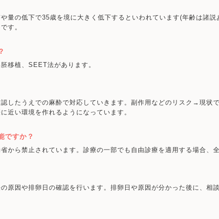
や量の低下で35歳を境に大きく低下するといわれています(年齢は諸説
めです。
？
胚移植、SEET法があります。
確認したうえでの麻酔で対応していきます。副作用などのリスク→現状
娠に近い環境を作れるようになっています。
能ですか？
働省から禁止されています。診療の一部でも自由診療を適用する場合、
妊の原因や排卵日の確認を行います。排卵日や原因が分かった後に、相