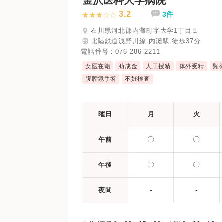
金沢医科大学病院
3.2
3件
石川県河北郡内灘町字大学1丁目１
北陸鉄道浅野川線 内灘駅 徒歩37分
電話番号：
076-286-2211
女医在籍
助成金
人工授精
体外受精
顕
腹腔鏡手術
不妊検査
曜日
月
火
〇
〇
午前
〇
〇
午後
-
-
夜間