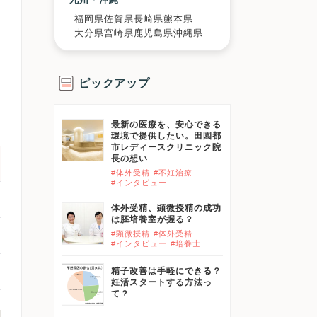
福岡県
佐賀県
長崎県
熊本県
大分県
宮崎県
鹿児島県
沖縄県
ピックアップ
最新の医療を、安心できる
環境で提供したい。田園都
市レディースクリニック院
長の想い
#体外受精
#不妊治療
#インタビュー
体外受精、顕微授精の成功
は胚培養室が握る？
#顕微授精
#体外受精
#インタビュー
#培養士
精子改善は手軽にできる？
妊活スタートする方法っ
て？