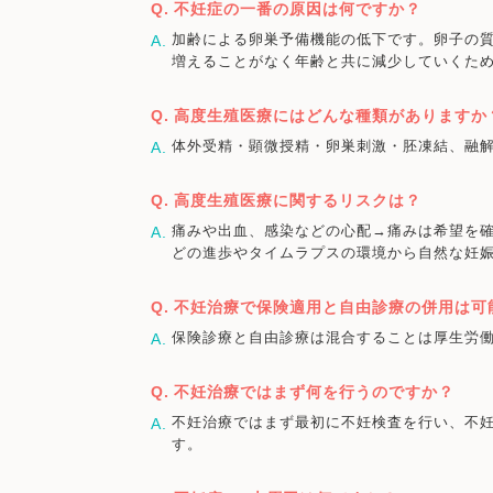
不妊症の一番の原因は何ですか？
加齢による卵巣予備機能の低下です。卵子の質
増えることがなく年齢と共に減少していくた
高度生殖医療にはどんな種類がありますか
体外受精・顕微授精・卵巣刺激・胚凍結、融解
高度生殖医療に関するリスクは？
痛みや出血、感染などの心配→痛みは希望を
どの進歩やタイムラプスの環境から自然な妊
不妊治療で保険適用と自由診療の併用は可
保険診療と自由診療は混合することは厚生労
不妊治療ではまず何を行うのですか？
不妊治療ではまず最初に不妊検査を行い、不
す。