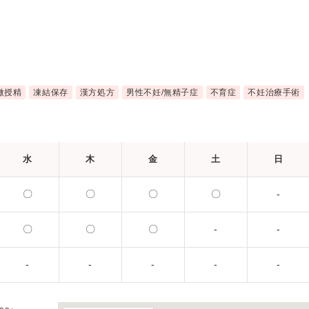
微授精
凍結保存
漢方処方
男性不妊/無精子症
不育症
不妊治療手術
水
木
金
土
日
〇
〇
〇
〇
-
〇
〇
〇
-
-
-
-
-
-
-