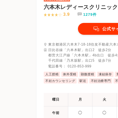
六本木レディースクリニック
3.9
1279件
公式サ
東京都港区六本木7-18-18住友不動産六本
日比谷線「六本木駅」出口2 徒歩2分
都営大江戸線「六本木駅」4b出口 徒歩4
千代田線「乃木坂駅」出口5 徒歩7分
電話番号：
0120-853-999
人工授精
体外受精
顕微授精
凍結保存
不妊カウンセリング
駅近
不妊治療専門
曜日
月
火
◯
◯
午前