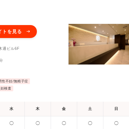
イトを見る
木通ビル6F
分
男性不妊/無精子症
不妊検査
水
木
金
土
日
◯
◯
◯
◯
◯