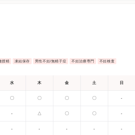
微授精
凍結保存
男性不妊/無精子症
不妊治療専門
不妊検査
水
木
金
土
日
〇
〇
〇
〇
-
-
△
〇
〇
-
-
-
-
-
-