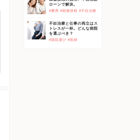
ローンで解決。
#費用
#顕微授精
#不妊治療
不妊治療と仕事の両立はス
トレスが一杯。どんな病院
を選ぶべき？
#病院選び
#医師