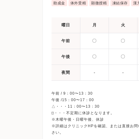
助成金
体外受精
顕微授精
凍結保存
漢
曜日
月
火
〇
〇
午前
〇
〇
午後
-
-
夜間
午前 / 9：00〜13：30
午後 /15：00〜17：00
△・・・11：00〜13：30
□・・・不定期に休診となります。
※木曜午後・日曜午後、休診
※詳細はクリニックHPを確認、または直接お問