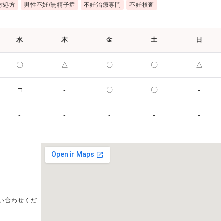
方処方
男性不妊/無精子症
不妊治療専門
不妊検査
水
木
金
土
日
〇
△
〇
〇
△
□
-
〇
〇
-
-
-
-
-
-
い合わせくだ