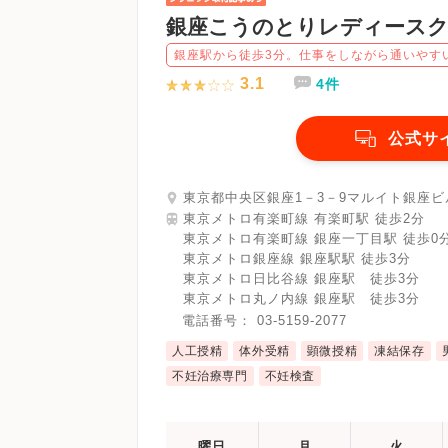
銀座こうのとりレディース
銀座駅から徒歩3分。仕事をしながら通いやす
3.1
4件
公式サ
東京都中央区銀座1－3－9マルイト銀座ビ
東京メトロ有楽町線 有楽町駅 徒歩2分
東京メトロ有楽町線 銀座一丁目駅 徒歩0
東京メトロ銀座線 銀座駅駅 徒歩3分
東京メトロ日比谷線 銀座駅 徒歩3分
東京メトロ丸ノ内線 銀座駅 徒歩3分
電話番号：
03-5159-2077
人工授精
体外受精
顕微授精
凍結保存
不妊治療専門
不妊検査
曜日
月
火