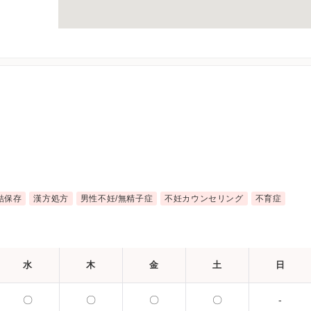
結保存
漢方処方
男性不妊/無精子症
不妊カウンセリング
不育症
水
木
金
土
日
〇
〇
〇
〇
-