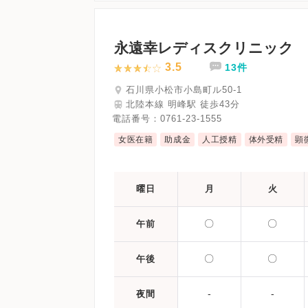
永遠幸レディスクリニック
3.5
13件
石川県小松市小島町ル50-1
北陸本線 明峰駅 徒歩43分
電話番号：
0761-23-1555
女医在籍
助成金
人工授精
体外受精
顕
曜日
月
火
〇
〇
午前
〇
〇
午後
-
-
夜間