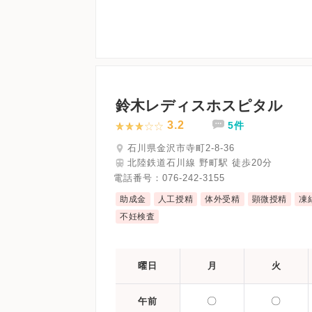
鈴木レディスホスピタル
3.2
5件
石川県金沢市寺町2-8-36
北陸鉄道石川線 野町駅 徒歩20分
電話番号：
076-242-3155
助成金
人工授精
体外受精
顕微授精
凍
不妊検査
曜日
月
火
〇
〇
午前