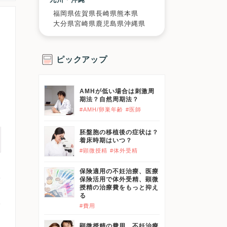
福岡県
佐賀県
長崎県
熊本県
大分県
宮崎県
鹿児島県
沖縄県
ピックアップ
AMHが低い場合は刺激周
期法？自然周期法？
#AMH/卵巣年齢
#医師
胚盤胞の移植後の症状は？
着床時期はいつ？
#顕微授精
#体外受精
保険適用の不妊治療、医療
保険活用で体外受精、顕微
授精の治療費をもっと抑え
る
#費用
顕微授精の費用、不妊治療