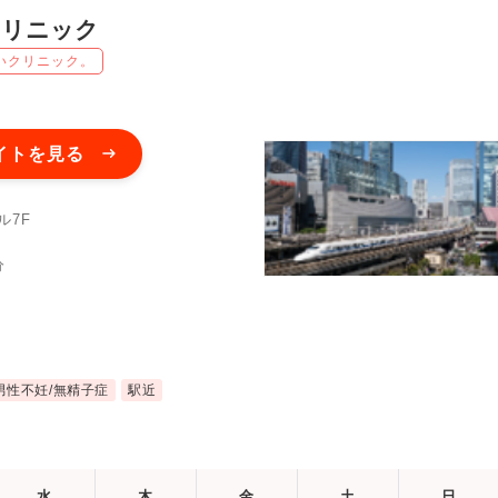
クリニック
いクリニック。
イトを見る
ル7F
分
男性不妊/無精子症
駅近
水
木
金
土
日