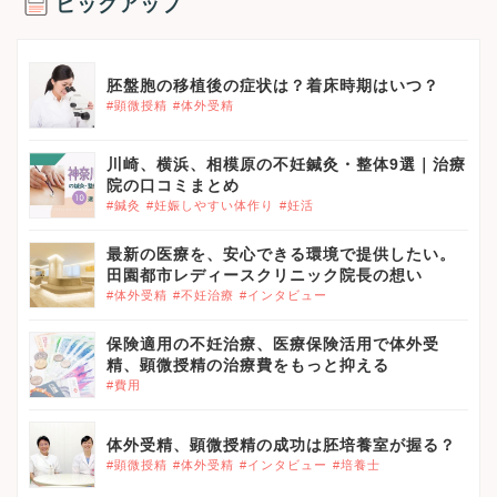
ピックアップ
胚盤胞の移植後の症状は？着床時期はいつ？
#顕微授精
#体外受精
川崎、横浜、相模原の不妊鍼灸・整体9選｜治療
院の口コミまとめ
#鍼灸
#妊娠しやすい体作り
#妊活
最新の医療を、安心できる環境で提供したい。
田園都市レディースクリニック院長の想い
#体外受精
#不妊治療
#インタビュー
保険適用の不妊治療、医療保険活用で体外受
精、顕微授精の治療費をもっと抑える
#費用
体外受精、顕微授精の成功は胚培養室が握る？
#顕微授精
#体外受精
#インタビュー
#培養士