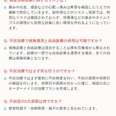
痛みや出血、感染などの心配→痛みは希望を確認したうえでの
麻酔で対応していきます。副作用などのリスク→現状では、特
別なリスクは確認されておらず、培養液などの進歩やタイムラ
プスの環境から自然な妊娠に近い環境を作れるようになってい
ます。
不妊治療で保険適用と自由診療の併用は可能ですか？
保険診療と自由診療は混合することは厚生労働省から禁止され
ています。診療の一部でも自由診療を適用する場合、全ての治
療は保険対象となります。
不妊治療ではまず何を行うのですか？
不妊治療ではまず最初に不妊検査を行い、不妊の原因や排卵日
の確認を行います。排卵日や原因が分かった後に、相談の元に
オーダーメイドの治療プランを作成します。
不妊症の3大原因は何ですか？
卵管性因子・排卵障害・精子の異常と言われています。