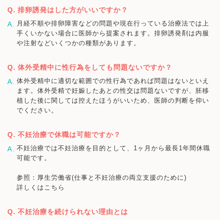
排卵誘発はした方がいいですか？
月経不順や排卵障害などの問題や現在行っている治療法では上
手くいかない場合に医師から提案されます。排卵誘発剤は内服
や注射などいくつかの種類があります。
体外受精中に性行為をしても問題ないですか？
体外受精中に適切な範囲での性行為であれば問題はないといえ
ます。体外受精で妊娠したあとの性交は問題ないですが、胚移
植した後に関しては控えたほうがいいため、医師の判断を仰い
でください。
不妊治療で休職は可能ですか？
不妊治療では不妊治療を目的として、1ヶ月から最長1年間休職
可能です。
参照：厚生労働省(仕事と不妊治療の両立支援のために)
詳しくはこちら
不妊治療を続けられない理由とは