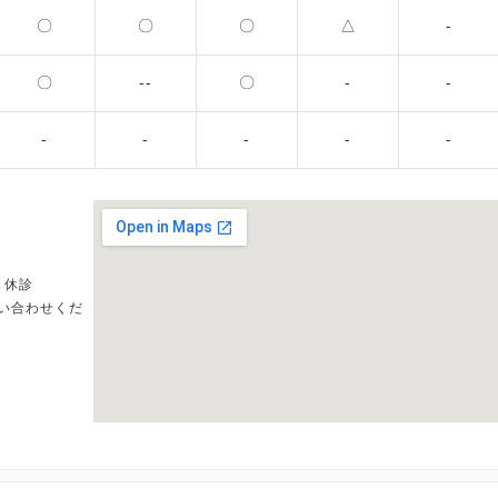
〇
〇
〇
△
-
〇
--
〇
-
-
-
-
-
-
-
、休診
い合わせくだ