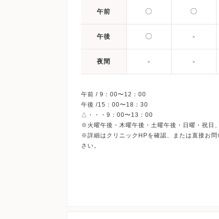
〇
〇
午前
〇
-
午後
-
-
夜間
午前 / 9：00〜12：00
午後 /15：00〜18：30
△・・・9：00〜13：00
※火曜午後・木曜午後・土曜午後・日曜・祝日
※詳細はクリニックHPを確認、または直接お問