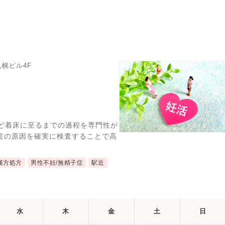
札幌ビル4F
など着床に至るまでの過程を専門性が
症の原因を確実に検査することで高
漢方処方
男性不妊/無精子症
駅近
水
木
金
土
日