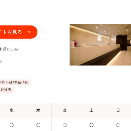
イトを見る
木通ビル6F
分
男性不妊/無精子症
不妊検査
水
木
金
土
日
◯
◯
◯
◯
◯