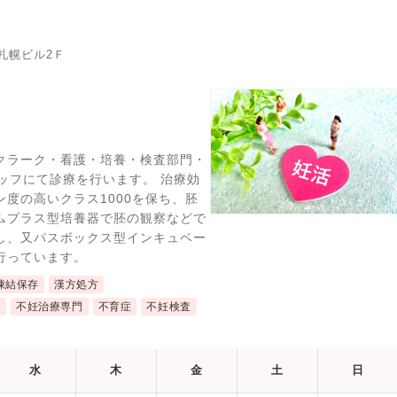
札幌ビル2Ｆ
クラーク・看護・培養・検査部門・
ッフにて診療を行います。 治療効
度の高いクラス1000を保ち、胚
ムプラス型培養器で胚の観察などで
し、又パスボックス型インキュベー
行っています。
凍結保存
漢方処方
近
不妊治療専門
不育症
不妊検査
水
木
金
土
日