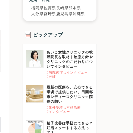
福岡県
佐賀県
長崎県
熊本県
大分県
宮崎県
鹿児島県
沖縄県
ピックアップ
あいこ女性クリニックの牧
野院長を取材｜治療方針や
クリニックのこだわりにつ
いてインタビュー
#病院選び
#インタビュー
#医師
最新の医療を、安心できる
環境で提供したい。田園都
市レディースクリニック院
長の想い
#体外受精
#不妊治療
#インタビュー
精子改善は手軽にできる？
妊活スタートする方法っ
て？