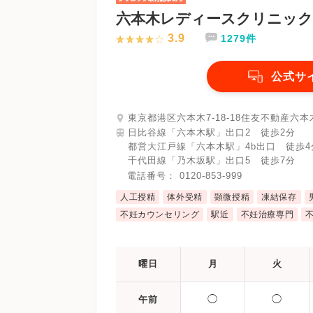
六本木レディースクリニック
3.9
1279件
公式サ
東京都港区六本木7-18-18住友不動産六本
日比谷線「六本木駅」出口2 徒歩2分
都営大江戸線「六本木駅」4b出口 徒歩4
千代田線「乃木坂駅」出口5 徒歩7分
電話番号：
0120-853-999
人工授精
体外受精
顕微授精
凍結保存
不妊カウンセリング
駅近
不妊治療専門
曜日
月
火
◯
◯
午前