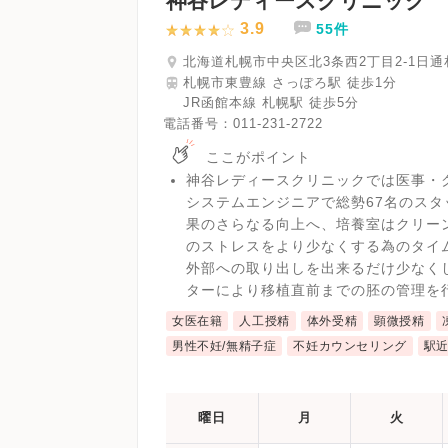
神谷レディースクリニック
3.9
55件
北海道札幌市中央区北3条西2丁目2-1日通
札幌市東豊線 さっぽろ駅 徒歩1分
JR函館本線 札幌駅 徒歩5分
電話番号：
011-231-2722
ここがポイント
神谷レディースクリニックでは医事・
システムエンジニアで総勢67名のスタ
果のさらなる向上へ、培養室はクリーン
のストレスをより少なくする為のタイ
外部への取り出しを出来るだけ少なく
ターにより移植直前までの胚の管理を
女医在籍
人工授精
体外受精
顕微授精
男性不妊/無精子症
不妊カウンセリング
駅
曜日
月
火