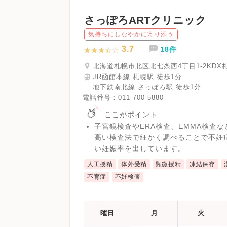
さっぽろARTクリニック
気持ちにしなやかに寄り添う
3.7
18件
北海道札幌市北区北七条西4丁目1-2KDX
JR函館本線 札幌駅 徒歩1分
地下鉄南北線 さっぽろ駅 徒歩1分
電話番号：
011-700-5880
ここがポイント
子宮鏡検査やERA検査、EMMA検査
高い検査法で細かく調べることで不妊
い妊娠率を出しています。
人工授精
体外受精
顕微授精
凍結保存
不育症
不妊検査
曜日
月
火