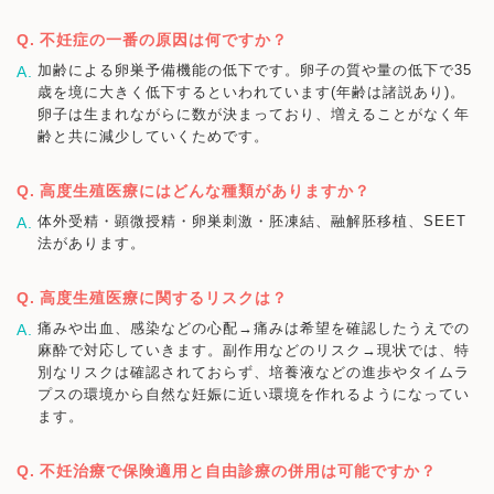
不妊症の一番の原因は何ですか？
加齢による卵巣予備機能の低下です。卵子の質や量の低下で35
歳を境に大きく低下するといわれています(年齢は諸説あり)。
卵子は生まれながらに数が決まっており、増えることがなく年
齢と共に減少していくためです。
高度生殖医療にはどんな種類がありますか？
体外受精・顕微授精・卵巣刺激・胚凍結、融解胚移植、SEET
法があります。
高度生殖医療に関するリスクは？
痛みや出血、感染などの心配→痛みは希望を確認したうえでの
麻酔で対応していきます。副作用などのリスク→現状では、特
別なリスクは確認されておらず、培養液などの進歩やタイムラ
プスの環境から自然な妊娠に近い環境を作れるようになってい
ます。
不妊治療で保険適用と自由診療の併用は可能ですか？