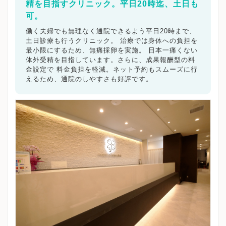
精を目指すクリニック。平日20時迄、土日も
可。
働く夫婦でも無理なく通院できるよう平日20時まで、
土日診療も行うクリニック。 治療では身体への負担を
最小限にするため、無痛採卵を実施。 日本一痛くない
体外受精を目指しています。さらに、成果報酬型の料
金設定で 料金負担を軽減。ネット予約もスムーズに行
えるため、通院のしやすさも好評です。