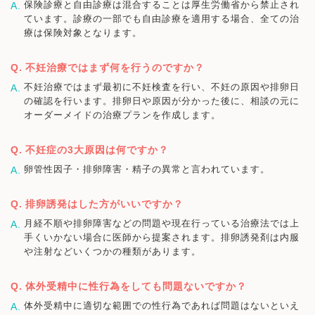
保険診療と自由診療は混合することは厚生労働省から禁止され
ています。診療の一部でも自由診療を適用する場合、全ての治
療は保険対象となります。
不妊治療ではまず何を行うのですか？
不妊治療ではまず最初に不妊検査を行い、不妊の原因や排卵日
の確認を行います。排卵日や原因が分かった後に、相談の元に
オーダーメイドの治療プランを作成します。
不妊症の3大原因は何ですか？
卵管性因子・排卵障害・精子の異常と言われています。
排卵誘発はした方がいいですか？
月経不順や排卵障害などの問題や現在行っている治療法では上
手くいかない場合に医師から提案されます。排卵誘発剤は内服
や注射などいくつかの種類があります。
体外受精中に性行為をしても問題ないですか？
体外受精中に適切な範囲での性行為であれば問題はないといえ