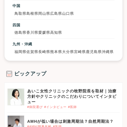
中国
鳥取県
島根県
岡山県
広島県
山口県
四国
徳島県
香川県
愛媛県
高知県
九州・沖縄
福岡県
佐賀県
長崎県
熊本県
大分県
宮崎県
鹿児島県
沖縄県
ピックアップ
あいこ女性クリニックの牧野院長を取材｜治療
方針やクリニックのこだわりについてインタビ
ュー
#病院選び
#インタビュー
#医師
AMHが低い場合は刺激周期法？自然周期法？
#AMH/卵巣年齢
#医師