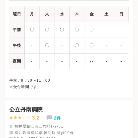
曜日
月
火
水
木
金
土
日
〇
〇
〇
〇
〇
-
-
午前
-
〇
-
〇
〇
-
-
午後
-
-
-
-
--
-
-
夜間
午前 / 8：30〜11：00
※受付時間です。
※月/水曜午後・土曜・日曜・祝日、休診
※詳細はクリニックHPを確認、または直接お問い合わせくださ
公立丹南病院
3.2
2件
福井県鯖江市三六町1-2-31
福井鉄道福武線 神明駅 徒歩10分