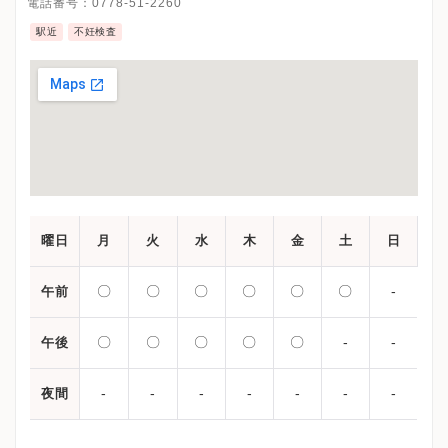
電話番号：
0778-51-2260
駅近
不妊検査
曜日
月
火
水
木
金
土
日
〇
〇
〇
〇
〇
〇
-
午前
〇
〇
〇
〇
〇
-
-
午後
-
-
-
-
-
-
-
夜間