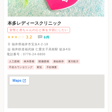
本多レディースクリニック
女性と赤ちゃんの心と体を大切にしたい
3.2
6件
福井県福井市宝永4-2-18
福井鉄道福武線 仁愛女子高校駅 徒歩4分
電話番号：
0776-24-6800
人工授精
体外受精
顕微授精
凍結保存
漢方処方
不妊カウンセリング
駅近
不妊検査