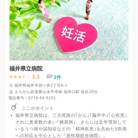
福井県立病院
3.3
2件
福井県福井市四ツ井2丁目8-1
えちぜん鉄道勝山永平寺線 福井口駅 徒歩10分
電話番号：
0776-54-5151
ここがポイント
福井県立病院は、三大死因の｢がん｣｢脳卒中｣｢心疾患｣
それに患者数の多い｢糖尿病｣、さらには近年増加して
いるうつ病や認知症などの「精神疾患｣を含めた5疾病
への対応を中心とした『急性期総合病院』。