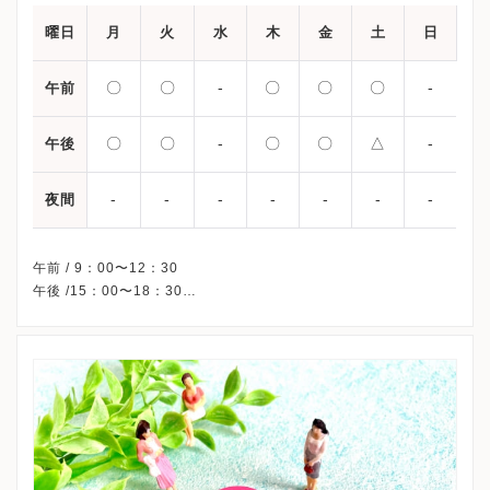
曜日
月
火
水
木
金
土
日
〇
〇
-
〇
〇
〇
-
午前
〇
〇
-
〇
〇
△
-
午後
-
-
-
-
-
-
-
夜間
午前 / 9：00〜12：30
午後 /15：00〜18：30
△・・・12：30〜13：00
※水曜・日曜・祝日、休診
※詳細はクリニックHPを確認、または直接お問い合わせくださ