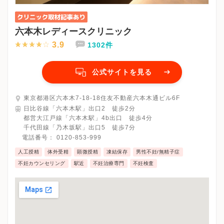
六本木レディースクリニック
3.9
1302件
公式サイトを見る
東京都港区六本木7-18-18住友不動産六本木通ビル6F
日比谷線「六本木駅」出口2 徒歩2分
都営大江戸線「六本木駅」4b出口 徒歩4分
千代田線「乃木坂駅」出口5 徒歩7分
電話番号：
0120-853-999
人工授精
体外受精
顕微授精
凍結保存
男性不妊/無精子症
不妊カウンセリング
駅近
不妊治療専門
不妊検査