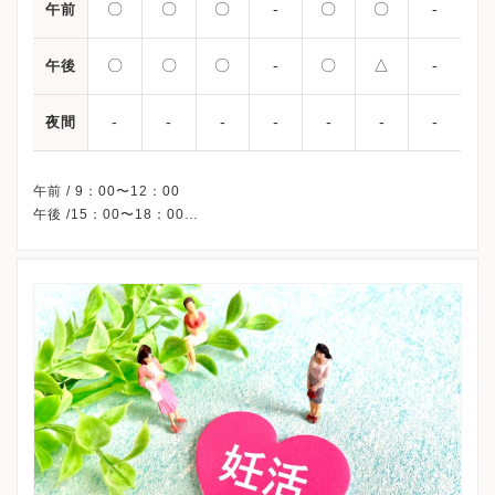
〇
〇
〇
-
〇
〇
-
午前
〇
〇
〇
-
〇
△
-
午後
-
-
-
-
-
-
-
夜間
午前 / 9：00〜12：00
午後 /15：00〜18：00
△・・・15：00〜17：00
※木曜・日曜・祝日、休診
※詳細はクリニックHPを確認、または直接お問い合わせくださ