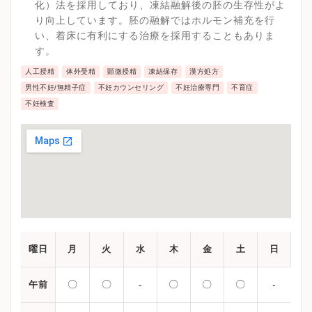
化）法を採用しており、凍結融解後の胚の生存性がよ
り向上しています。胚の融解ではホルモン補充を行
い、着床に有利にする治療を採用することもありま
す。
人工授精
体外受精
顕微授精
凍結保存
漢方処方
男性不妊/無精子症
不妊カウンセリング
不妊治療専門
不育症
不妊検査
曜日
月
火
水
木
金
土
日
〇
〇
-
〇
〇
〇
-
午前