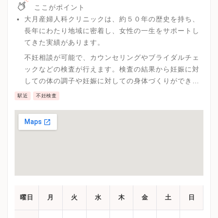
※詳細はクリニックHPを確認、または直接お問い合わせくださ
ここがポイント
大月産婦人科クリニックは、約５０年の歴史を持ち、
長年にわたり地域に密着し、女性の一生をサポートし
てきた実績があります。
不妊相談が可能で、カウンセリングやブライダルチェ
ックなどの検査が行えます。検査の結果から妊娠に対
しての体の調子や妊娠に対しての身体づくりができる
とともに任槓子プランをしっかりと組んでいけます。
駅近
不妊検査
曜日
月
火
水
木
金
土
日