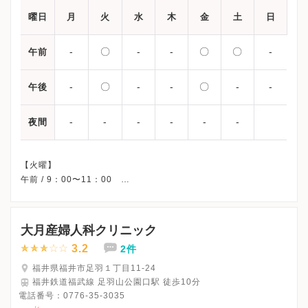
曜日
月
火
水
木
金
土
日
-
〇
-
-
〇
〇
-
午前
-
〇
-
-
〇
-
-
午後
-
-
-
-
-
-
夜間
【火曜】
午前 / 9：00〜11：00
午後 /13：30〜17：00
【金/土曜】
午前 / 9：00〜12：00
大月産婦人科クリニック
午後 /13：30〜18：00
3.2
2件
※月曜・水曜・木曜・土曜午後・日曜・祝日、休診
※婦人科の診療日程になります。
福井県福井市足羽１丁目11-24
※金曜と土曜に関しては診療日が不定期のためHPをご確認くださ
福井鉄道福武線 足羽山公園口駅 徒歩10分
い。
電話番号：
0776-35-3035