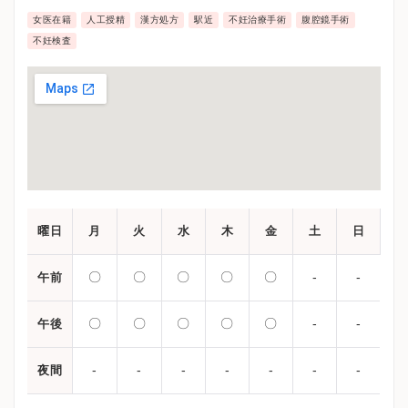
女医在籍
人工授精
漢方処方
駅近
不妊治療手術
腹腔鏡手術
不妊検査
曜日
月
火
水
木
金
土
日
〇
〇
〇
〇
〇
-
-
午前
〇
〇
〇
〇
〇
-
-
午後
-
-
-
-
-
-
-
夜間