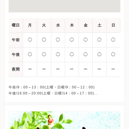
曜日
月
火
水
木
金
土
日
◯
◯
◯
◯
◯
◯
◯
午前
◯
◯
◯
◯
◯
◯
◯
午後
ー
ー
ー
ー
ー
ー
ー
夜間
午前/9：00～13：00(土曜・日曜/9：00～12：00)
午後/16:00～20:00(土曜・日曜/14：00～17：00)
※祝日も診療しています
※お電話受付時間 ①13:00まで ②19:30まで ③12:00まで