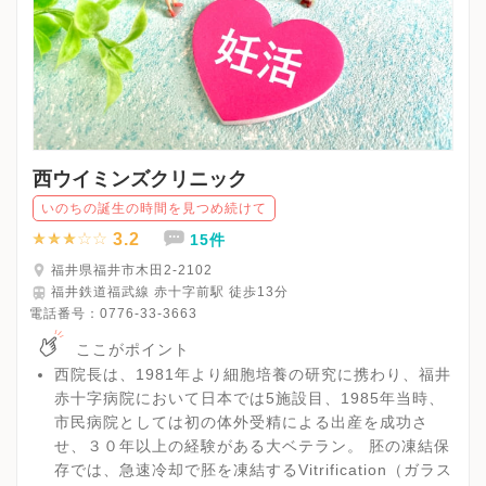
西ウイミンズクリニック
いのちの誕生の時間を見つめ続けて
3.2
15件
福井県福井市木田2-2102
福井鉄道福武線 赤十字前駅 徒歩13分
電話番号：
0776-33-3663
ここがポイント
西院長は、1981年より細胞培養の研究に携わり、福井
赤十字病院において日本では5施設目、1985年当時、
市民病院としては初の体外受精による出産を成功さ
せ、３０年以上の経験がある大ベテラン。 胚の凍結保
存では、急速冷却で胚を凍結するVitrification（ガラス