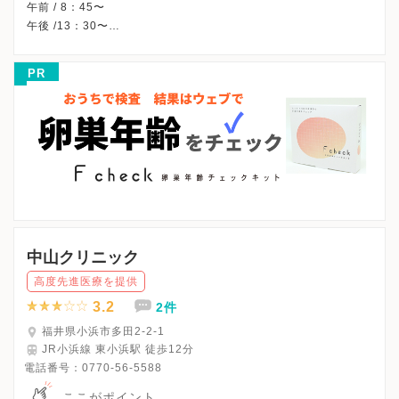
午前 / 8：45〜
午後 /13：30〜
※土曜午後・日曜・祝日、休診
※午後は休診、予約外来が多いため、詳細はHP「外来診療予定
PR
表」および「診療変更のお知らせ」をご確認ください。
※詳細はクリニックHPを確認、または直接お問い合わせくださ
中山クリニック
高度先進医療を提供
3.2
2件
福井県小浜市多田2-2-1
JR小浜線 東小浜駅 徒歩12分
電話番号：
0770-56-5588
ここがポイント