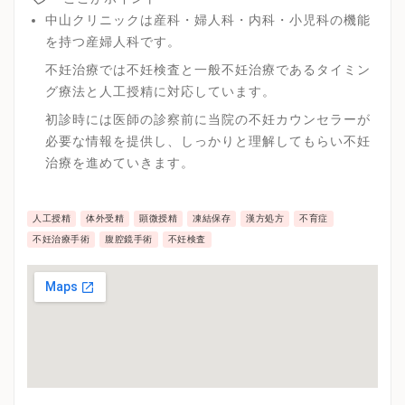
中山クリニックは産科・婦人科・内科・小児科の機能
を持つ産婦人科です。
不妊治療では不妊検査と一般不妊治療であるタイミン
グ療法と人工授精に対応しています。
初診時には医師の診察前に当院の不妊カウンセラーが
必要な情報を提供し、しっかりと理解してもらい不妊
治療を進めていきます。
人工授精
体外受精
顕微授精
凍結保存
漢方処方
不育症
不妊治療手術
腹腔鏡手術
不妊検査