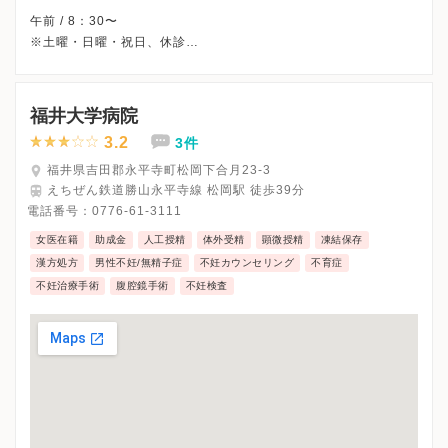
午前 / 8：30〜
※土曜・日曜・祝日、休診
※詳細はクリニックHPを確認、または直接お問い合わせくださ
福井大学病院
3.2
3件
福井県吉田郡永平寺町松岡下合月23-3
えちぜん鉄道勝山永平寺線 松岡駅 徒歩39分
電話番号：
0776-61-3111
女医在籍
助成金
人工授精
体外受精
顕微授精
凍結保存
漢方処方
男性不妊/無精子症
不妊カウンセリング
不育症
不妊治療手術
腹腔鏡手術
不妊検査