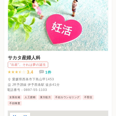
サカタ産婦人科
”出産”。それは夢の誕生
3.4
1件
愛媛県西条市下島山甲1453
JR予讃線 伊予西条駅 徒歩41分
電話番号：
0897-55-1103
女医在籍
人工授精
漢方処方
不妊カウンセリング
不育症
不妊検査