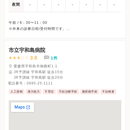
-
-
-
-
-
-
-
夜間
午前 / 8：30〜11：00
※外来の診療日程/受付時間です。
※土曜・日曜・祝日、休診
※診療科によってスケジュールが異なる可能性がございます。
受診前には必ずクリニックHPを確認、または直接お問い合わせく
市立宇和島病院
3.0
1件
愛媛県宇和島市御殿町1-1
JR予讃線 宇和島駅 徒歩15分
JR予讃線 宇和島駅 徒歩20分
電話番号：
0895-25-1111
人工授精
漢方処方
不育症
不妊治療手術
腹腔鏡手術
不妊検査