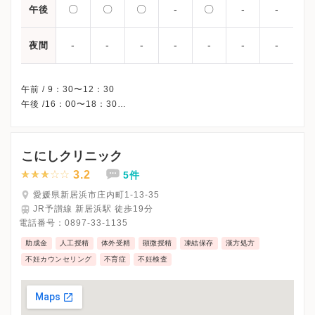
〇
〇
〇
-
〇
-
-
午後
-
-
-
-
-
-
-
夜間
午前 / 9：30〜12：30
午後 /16：00〜18：30
△・・・9：30〜13：30
※木曜/土曜午後・日曜・祝日、休診
※受診前には必ずクリニックHPを確認、または直接お問い合わせ
こにしクリニック
3.2
5件
愛媛県新居浜市庄内町1-13-35
JR予讃線 新居浜駅 徒歩19分
電話番号：
0897-33-1135
助成金
人工授精
体外受精
顕微授精
凍結保存
漢方処方
不妊カウンセリング
不育症
不妊検査