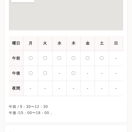
曜日
月
火
水
木
金
土
日
〇
〇
〇
〇
〇
〇
-
午前
〇
〇
-
〇
-
-
-
午後
-
-
-
-
-
-
-
夜間
午前 / 9：30〜12：30
午後 /15：00〜18：00
※水曜/金曜/土曜午後・日曜・祝日、休診
※不妊外来の診療日程です。
※予約制です。