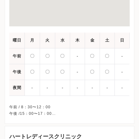
曜日
月
火
水
木
金
土
日
〇
〇
〇
-
〇
〇
-
午前
〇
〇
〇
-
〇
〇
-
午後
-
-
-
-
-
-
-
夜間
午前 / 8：30〜12：00
午後 /15：00〜17：00
※木曜午後・日曜・祝日、休診
※不妊治療をご希望の方は、月曜日の午前中以外に来院してくだ
さい。
ハートレディースクリニック