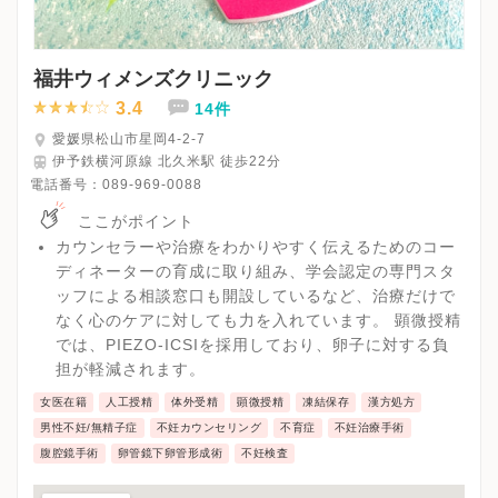
福井ウィメンズクリニック
3.4
14件
愛媛県松山市星岡4-2-7
伊予鉄横河原線 北久米駅 徒歩22分
電話番号：
089-969-0088
ここがポイント
カウンセラーや治療をわかりやすく伝えるためのコー
ディネーターの育成に取り組み、学会認定の専門スタ
ッフによる相談窓口も開設しているなど、治療だけで
なく心のケアに対しても力を入れています。 顕微授精
では、PIEZO-ICSIを採用しており、卵子に対する負
担が軽減されます。
女医在籍
人工授精
体外受精
顕微授精
凍結保存
漢方処方
男性不妊/無精子症
不妊カウンセリング
不育症
不妊治療手術
腹腔鏡手術
卵管鏡下卵管形成術
不妊検査