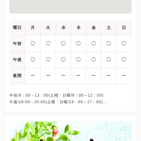
曜日
月
火
水
木
金
土
日
◯
◯
◯
◯
◯
◯
◯
午前
◯
◯
◯
◯
◯
◯
◯
午後
ー
ー
ー
ー
ー
ー
ー
夜間
午前/9：00～13：00(土曜・日曜/9：00～12：00)
午後/16:00～20:00(土曜・日曜/14：00～17：00)
※祝日も診療しています
※お電話受付時間 ①13:00まで ②19:30まで ③12:00まで