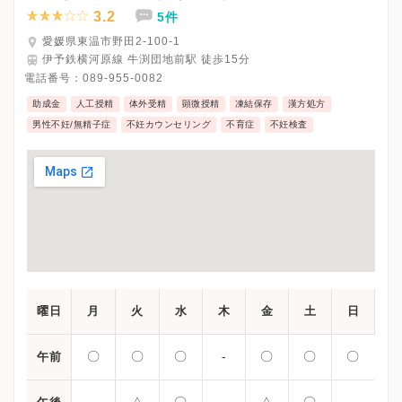
※受付時間です。
3.2
5件
※午後は予約制です。
※受診前には必ずクリニックHPを確認、または直接お問い合わせ
愛媛県東温市野田2-100-1
伊予鉄横河原線 牛渕団地前駅 徒歩15分
電話番号：
089-955-0082
助成金
人工授精
体外受精
顕微授精
凍結保存
漢方処方
男性不妊/無精子症
不妊カウンセリング
不育症
不妊検査
曜日
月
火
水
木
金
土
日
〇
〇
〇
-
〇
〇
〇
午前