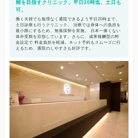
精を目指すクリニック。平日20時迄、土日も
可。
働く夫婦でも無理なく通院できるよう平日20時まで、
土日診療も行うクリニック。 治療では身体への負担を
最小限にするため、無痛採卵を実施。 日本一痛くない
体外受精を目指しています。さらに、成果報酬型の料
金設定で 料金負担を軽減。ネット予約もスムーズに行
えるため、通院のしやすさも好評です。