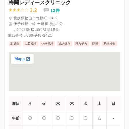
梅岡レディースクリニック
※受診前には必ずクリニックHPを確認、または直接お問い合わせ
3.2
12件
愛媛県松山市竹原町1-3-5
伊予鉄郡中線 土橋駅 徒歩1分
JR予讃線 松山駅 徒歩18分
電話番号：
089-943-2421
助成金
人工授精
体外受精
凍結保存
漢方処方
駅近
不妊検査
曜日
月
火
水
木
金
土
日
〇
〇
〇
〇
〇
△
-
午前