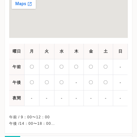
曜日
月
火
水
木
金
土
日
〇
〇
〇
〇
〇
〇
-
午前
〇
〇
〇
-
〇
〇
-
午後
-
-
-
-
-
-
-
夜間
午前 / 9：00〜12：00
午後 /14：00〜18：00
※木曜午後・日曜・祝日、休診
※土曜日の受付は16：00までとなります。