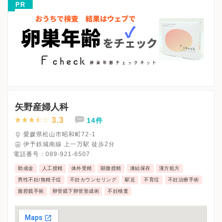
PR
※受診前には必ずクリニックHPを確認、または直接お問い合わせ
矢野産婦人科
3.3
14件
愛媛県松山市昭和町72-1
伊予鉄城南線 上一万駅 徒歩2分
電話番号：
089-921-6507
助成金
人工授精
体外受精
顕微授精
凍結保存
漢方処方
男性不妊/無精子症
不妊カウンセリング
駅近
不育症
不妊治療手術
腹腔鏡手術
卵管鏡下卵管形成術
不妊検査