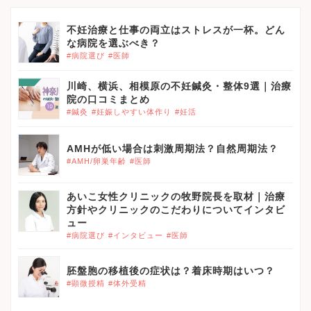
不妊治療と仕事の両立はストレスが一杯。どん
な病院を選ぶべき？
#病院選び
#医師
川崎、横浜、相模原の不妊鍼灸・整体9選｜治療
院の口コミまとめ
#鍼灸
#妊娠しやすい体作り
#妊活
AMHが低い場合は刺激周期法？自然周期法？
#AMH/卵巣年齢
#医師
あいこ女性クリニックの牧野院長を取材｜治療
方針やクリニックのこだわりについてインタビ
ュー
#病院選び
#インタビュー
#医師
胚盤胞の移植後の症状は？着床時期はいつ？
#顕微授精
#体外受精