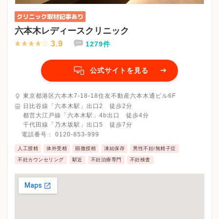
六本木レディースクリニック
3.9
1279件
公式サイトを見る
東京都港区六本木7-18-18住友不動産六本木通ビル6F
日比谷線「六本木駅」出口2 徒歩2分
都営大江戸線「六本木駅」4b出口 徒歩4分
千代田線「乃木坂駅」出口5 徒歩7分
電話番号：
0120-853-999
人工授精
体外受精
顕微授精
凍結保存
男性不妊/無精子症
不妊カウンセリング
駅近
不妊治療専門
不妊検査