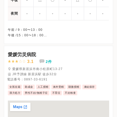
-
△
〇
-
△
〇
-
午後
-
-
-
-
-
-
-
夜間
午前 / 9：00〜13：00
午後 /15：00〜18：00
△・・・15：00〜19：00
※日曜/月曜午後・木曜・祝日、休診
※受診前には必ずクリニックHPを確認、または直接お問い合わせ
愛媛労災病院
3.1
2件
愛媛県新居浜市南小松原町13-27
JR予讃線 新居浜駅 徒歩32分
電話番号：
0897-33-6191
女医在籍
助成金
人工授精
体外受精
顕微授精
凍結保存
漢方処方
男性不妊/無精子症
不育症
不妊検査