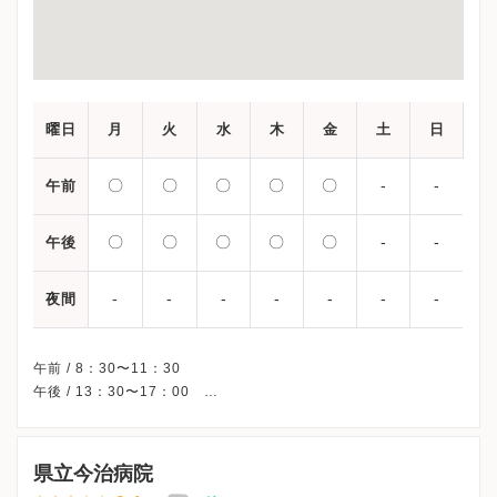
曜日
月
火
水
木
金
土
日
〇
〇
〇
〇
〇
-
-
午前
〇
〇
〇
〇
〇
-
-
午後
-
-
-
-
-
-
-
夜間
午前 / 8：30〜11：30
午後 / 13：30〜17：00
※外来の診療日程/受付時間です。
※土曜・日曜・祝日、休診
※診療科によってスケジュールが異なる可能性がございます。
県立今治病院
受診前には必ずクリニックHPを確認、または直接お問い合わせく