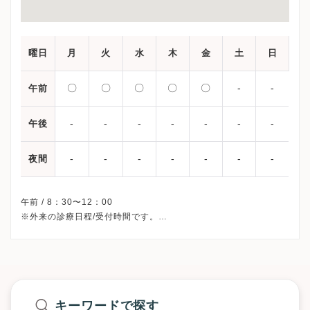
曜日
月
火
水
木
金
土
日
〇
〇
〇
〇
〇
-
-
午前
-
-
-
-
-
-
-
午後
-
-
-
-
-
-
-
夜間
午前 / 8：30〜12：00
※外来の診療日程/受付時間です。
※土曜・日曜・祝日、休診
※診療科によってスケジュールが異なる可能性がございます。
受診前には必ずクリニックHPを確認、または直接お問い合わせく
キーワードで探す