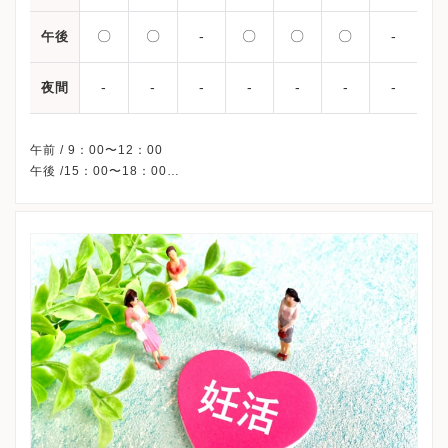
〇
〇
-
〇
〇
〇
-
午後
-
-
-
-
-
-
-
夜間
午前 / 9：00〜12：00
午後 /15：00〜18：00
△・・・15：00〜17：00
※水曜午後・日曜・祝日、休診
※受診前には必ずクリニックHPを確認、または直接お問い合わせ