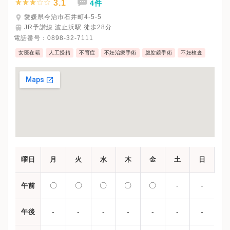
3.1
4件
愛媛県今治市石井町4-5-5
JR予讃線 波止浜駅 徒歩28分
電話番号：
0898-32-7111
女医在籍
人工授精
不育症
不妊治療手術
腹腔鏡手術
不妊検査
曜日
月
火
水
木
金
土
日
〇
〇
〇
〇
〇
-
-
午前
-
-
-
-
-
-
-
午後