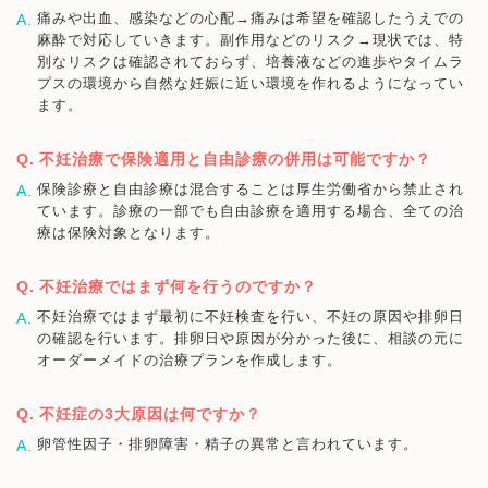
痛みや出血、感染などの心配→痛みは希望を確認したうえでの
麻酔で対応していきます。副作用などのリスク→現状では、特
別なリスクは確認されておらず、培養液などの進歩やタイムラ
プスの環境から自然な妊娠に近い環境を作れるようになってい
ます。
不妊治療で保険適用と自由診療の併用は可能ですか？
保険診療と自由診療は混合することは厚生労働省から禁止され
ています。診療の一部でも自由診療を適用する場合、全ての治
療は保険対象となります。
不妊治療ではまず何を行うのですか？
不妊治療ではまず最初に不妊検査を行い、不妊の原因や排卵日
の確認を行います。排卵日や原因が分かった後に、相談の元に
オーダーメイドの治療プランを作成します。
不妊症の3大原因は何ですか？
卵管性因子・排卵障害・精子の異常と言われています。