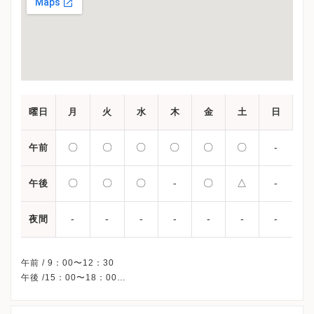
曜日
月
火
水
木
金
土
日
〇
〇
〇
〇
〇
〇
-
午前
〇
〇
〇
-
〇
△
-
午後
-
-
-
-
-
-
-
夜間
午前 / 9：00〜12：30
午後 /15：00〜18：00
△・・・15：00〜16：00
※木曜午後・日曜・祝日、休診