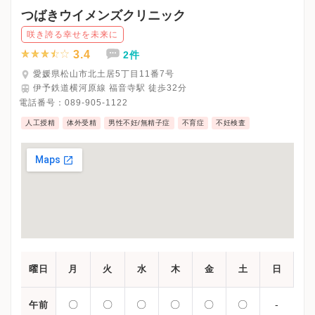
※木曜日は完全予約制です。
つばきウイメンズクリニック
※受診前には必ずクリニックHPを確認、または直接お問い合わせ
咲き誇る幸せを未来に
3.4
2件
愛媛県松山市北土居5丁目11番7号
伊予鉄道横河原線 福音寺駅 徒歩32分
電話番号：
089-905-1122
人工授精
体外受精
男性不妊/無精子症
不育症
不妊検査
曜日
月
火
水
木
金
土
日
〇
〇
〇
〇
〇
〇
-
午前