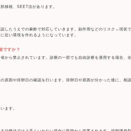
胚移植、SEET法があります。
確認したうえでの麻酔で対応していきます。副作用などのリスク→現状
娠に近い環境を作れるようになっています。
能ですか？
働省から禁止されています。診療の一部でも自由診療を適用する場合、
妊の原因や排卵日の確認を行います。排卵日や原因が分かった後に、相
ています。
いる治療法では上手くいかない場合に医師から提案されます。排卵誘発