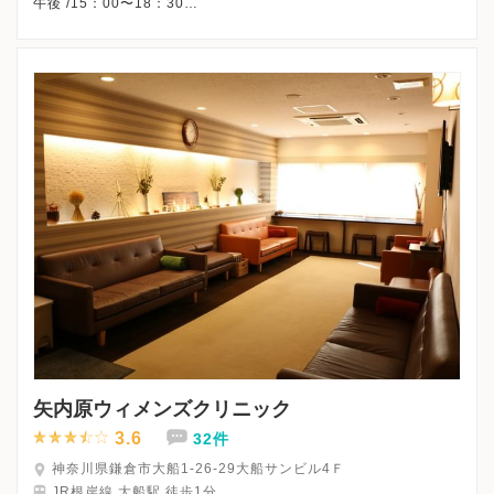
午後 /15：00〜18：30
△・・・9：00〜13：00
※火曜午後・木曜午後・土曜午後・日曜・祝日、休診
※詳細はクリニックHPを確認、または直接お問い合わせくださ
矢内原ウィメンズクリニック
3.6
32件
神奈川県鎌倉市大船1-26-29大船サンビル4Ｆ
JR根岸線 大船駅 徒歩1分