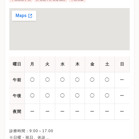
に対して自然妊娠が可能となる卵管鏡下卵管形成術な
ど幅広い最先端治療を行っています。
曜日
月
火
水
木
金
土
日
◯
◯
◯
◯
◯
◯
ー
午前
◯
◯
◯
◯
◯
◯
ー
午後
ー
ー
ー
ー
ー
ー
ー
夜間
診療時間：9:00～17:00
※日曜・祝日、休診