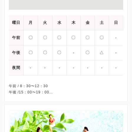
曜日
月
火
水
木
金
土
日
〇
〇
〇
〇
〇
〇
-
午前
〇
〇
〇
-
〇
△
-
午後
-
-
-
-
-
-
-
夜間
午前 / 8：30〜12：30
午後 /15：00〜19：00
△・・・15：00〜17：00
※木曜午後・祝日・日曜、休診
※詳細はクリニックHPを確認、または直接お問い合わせくださ