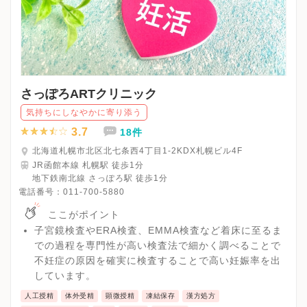
さっぽろARTクリニック
気持ちにしなやかに寄り添う
3.7
18件
北海道札幌市北区北七条西4丁目1-2KDX札幌ビル4F
JR函館本線 札幌駅 徒歩1分
地下鉄南北線 さっぽろ駅 徒歩1分
電話番号：
011-700-5880
ここがポイント
子宮鏡検査やERA検査、EMMA検査など着床に至るま
での過程を専門性が高い検査法で細かく調べることで
不妊症の原因を確実に検査することで高い妊娠率を出
しています。
人工授精
体外受精
顕微授精
凍結保存
漢方処方