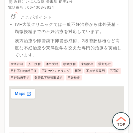
近鉄けいはんな線 長田駅 徒歩2分
電話番号：
06-4308-8824
ここがポイント
IVF大阪クリニックでは一般不妊治療から体外受精・
顕微授精までの不妊治療を対応しています。
漢方治療や卵管鏡下卵管形成術、2段階胚移植など高
度な不妊治療や東洋医学を交えた専門的治療を実施し
ています。
女医在籍
人工授精
体外受精
顕微授精
凍結保存
漢方処方
男性不妊/無精子症
不妊カウンセリング
駅近
不妊治療専門
不育症
不妊治療手術
卵管鏡下卵管形成術
不妊検査