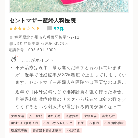
セントマザー産婦人科医院
3.8
57件
福岡県北九州市八幡西区折尾4-9-12
JR鹿児島本線 折尾駅 徒歩8分
電話番号：
093-601-2000
ここがポイント
不妊治療は近年、最も進んだ医学と言われています
が、近年では妊娠率が25%程度で止まってしまってい
ます。セントマザー産婦人科医院では重要なのは最終
的には卵子の数と質だと考えています。
近年では体外受精などで排卵誘発を強く行った場合、
卵巣過剰刺激症候群のリスクから現在では卵の数を少
なくするという刺激法が選ばれる傾向が強くなってい
ます。しかし、年齢と共に卵子の質が低下していくリ
女医在籍
人工授精
体外受精
顕微授精
凍結保存
漢方処方
スクがあるため一度に良い卵をとり、凍結しておき、
男性不妊/無精子症
不妊カウンセリング
駅近
不育症
不妊治療手術
それを一つずつ移植する方法で妊娠率を最大化する方
腹腔鏡手術
卵管鏡下卵管形成術
不妊検査
針をセントマザー産婦人科医院では取っています。