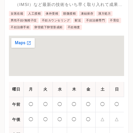
（IMSI）など最新の技術をいち早く取り入れて成果を
あげています。 男性に原因のある男性不妊治療では、
女医在籍
人工授精
体外受精
顕微授精
凍結保存
漢方処方
神戸大学医学部泌尿器科と連携し、男性不妊外来を充
男性不妊/無精子症
不妊カウンセリング
駅近
不妊治療専門
不育症
実させ、最高レベルの治療をご提供しております。
不妊治療手術
卵管鏡下卵管形成術
不妊検査
曜日
月
火
水
木
金
土
日
◯
◯
◯
◯
◯
◯
◯
午前
◯
◯
◯
◯
◯
△
△
午後