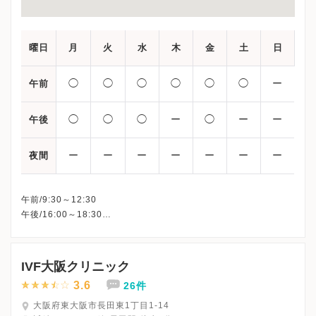
曜日
月
火
水
木
金
土
日
◯
◯
◯
◯
◯
◯
ー
午前
◯
◯
◯
ー
◯
ー
ー
午後
ー
ー
ー
ー
ー
ー
ー
夜間
午前/9:30～12:30
午後/16:00～18:30
※木曜午後・土曜午後・日曜・祝日、休診
※詳細はクリニックHPを確認、または直接お問い合わせくださ
IVF大阪クリニック
3.6
26件
大阪府東大阪市長田東1丁目1-14