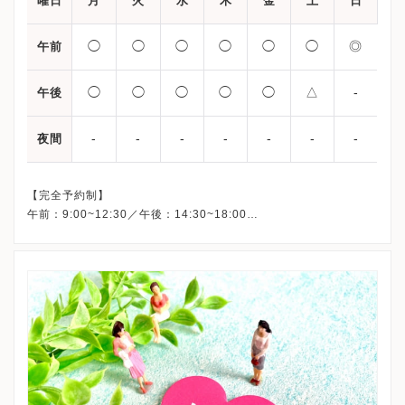
曜日
月
火
水
木
金
土
日
◯
◯
◯
◯
◯
◯
◎
午前
◯
◯
◯
◯
◯
△
-
午後
-
-
-
-
-
-
-
夜間
【完全予約制】
午前：9:00~12:30／午後：14:30~18:00
（休診）日曜・祝日の午後
△土曜午後の診療時間は14:30〜17:00迄
◎日曜・祝日午前中は、あざみ野本院にて体外受精関連の診療
（採卵・胚移植・ホルモン検査・超音波検査・注射等）を行って