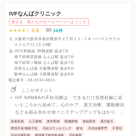
△・・・予約診療（要予約）
※予約診療（木曜の午後・日・祝日）をご希望の方は前日まで
IVFなんばクリニック
に、時間外診療（18：00～21：00）をご希望の方は当日17時ま
皆さま、私たちのホームページへようこそ
でにお電話ください。
※受診前には必ずクリニックHPを確認、または直接お問い合わせ
3.8
36件
大阪府大阪市浪速区難波中２丁目１１−１８ パークスサウス
スクエア12.13 14階
JR大和路線 JR難波駅 徒歩7分
地下鉄御堂筋線 なんば駅 徒歩7分
地下鉄四ツ橋線 なんば駅 徒歩7分
近鉄なんば線 大阪難波駅 徒歩6分
阪神なんば線 大阪難波駅 徒歩6分
電話番号：
06-6534-8824
ここがポイント
IVF NAMBAの不妊治療は、できるだけ自然妊娠に近
いところから始めて、心のケア、漢方治療、運動療法
などを組み合わせ徐々にステップアップをはかり、6
ヶ月ごとに必ず次の段階に進みます。体外受精や顕微
女医在籍
人工授精
体外受精
顕微授精
凍結保存
漢方処方
授精といった最先端医療や反復体外受精不成功の着床
男性不妊/無精子症
不妊カウンセリング
駅近
不妊治療専門
不育症
障害検査・治療、着床前診断、卵管が詰まっている方
不妊治療手術
卵管鏡下卵管形成術
不妊検査