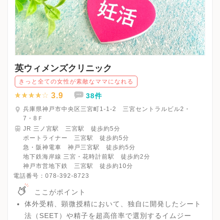
英ウィメンズクリニック
きっと全ての女性が素敵なママになれる
3.9
38件
兵庫県神戸市中央区三宮町1-1-2 三宮セントラルビル2・
7・8Ｆ
JR 三ノ宮駅 三宮駅 徒歩約5分
ポートライナー 三宮駅 徒歩約5分
急・阪神電車 神戸三宮駅 徒歩約5分
地下鉄海岸線 三宮・花時計前駅 徒歩約2分
神戸市営地下鉄 三宮駅 徒歩約10分
電話番号：
078-392-8723
ここがポイント
体外受精、顕微授精において、独自に開発したシート
法（SEET）や精子を超高倍率で選別するイムジー