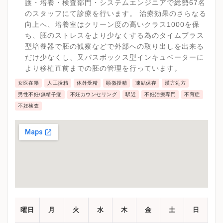
護・培養・検査部門・システムエンジニアで総勢67名
のスタッフにて診療を行います。 治療効果のさらなる
向上へ、培養室はクリーン度の高いクラス1000を保
ち、胚のストレスをより少なくする為のタイムプラス
型培養器で胚の観察などで外部への取り出しを出来る
だけ少なくし、又パスボックス型インキュベーターに
より移植直前までの胚の管理を行っています。
女医在籍
人工授精
体外受精
顕微授精
凍結保存
漢方処方
男性不妊/無精子症
不妊カウンセリング
駅近
不妊治療専門
不育症
不妊検査
曜日
月
火
水
木
金
土
日