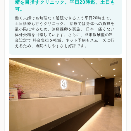
精を目指すクリニック。平日20時迄、土日も
可。
働く夫婦でも無理なく通院できるよう平日20時まで、
土日診療も行うクリニック。 治療では身体への負担を
最小限にするため、無痛採卵を実施。 日本一痛くない
体外受精を目指しています。さらに、成果報酬型の料
金設定で 料金負担を軽減。ネット予約もスムーズに行
えるため、通院のしやすさも好評です。