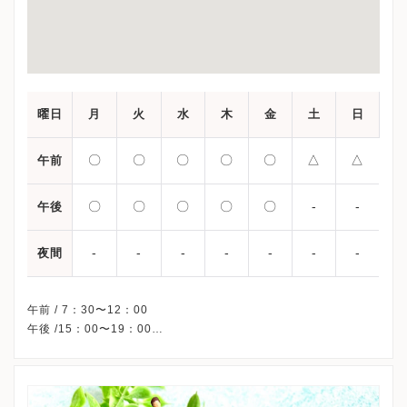
曜日
月
火
水
木
金
土
日
〇
〇
〇
〇
〇
△
△
午前
〇
〇
〇
〇
〇
-
-
午後
-
-
-
-
-
-
-
夜間
午前 / 7：30〜12：00
午後 /15：00〜19：00
△・・・7：30〜13：00
※土日祝午後、休診
※詳細はクリニックHPを確認、または直接お問い合わせくださ