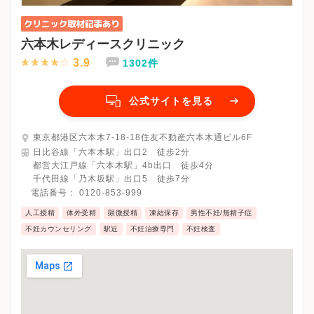
六本木レディースクリニック
3.9
1302件
公式サイトを見る
東京都港区六本木7-18-18住友不動産六本木通ビル6F
日比谷線「六本木駅」出口2 徒歩2分
都営大江戸線「六本木駅」4b出口 徒歩4分
千代田線「乃木坂駅」出口5 徒歩7分
電話番号：
0120-853-999
人工授精
体外受精
顕微授精
凍結保存
男性不妊/無精子症
不妊カウンセリング
駅近
不妊治療専門
不妊検査