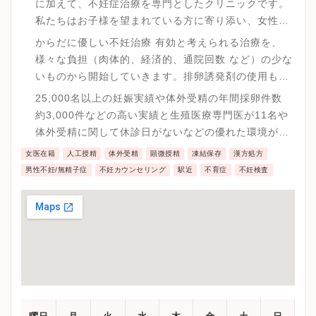
に加えて、不妊症治療を専門としたクリニックです。
私たちはお子様を望まれている方に寄り添い、女性に
も、男性にも、安心して治療を受けていただけますよ
からだに優しい不妊治療 有効と考えられる治療を、
う、スタッフ全員で心からのサポートを行ってまいり
様々な負担（肉体的、経済的、通院回数 など）の少な
ます。
いものから開始していきます。排卵誘発剤の使用も必
要最小限に抑えて副作用の少ない治療を心がけ、か
25,000名以上の妊娠実績や体外受精の年間採卵件数
つ、妊娠成績を維持しております。
約3,000件などの高い実績と生殖医療専門医が11名や
体外受精に関して休診日がないなどの優れた環境が用
意されています。
女医在籍
人工授精
体外受精
顕微授精
凍結保存
漢方処方
男性不妊/無精子症
不妊カウンセリング
駅近
不育症
不妊検査