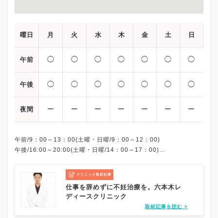
曜日
月
火
水
木
金
土
日
◯
◯
◯
◯
◯
◯
◯
午前
◯
◯
◯
◯
◯
◯
◯
午後
ー
ー
ー
ー
ー
ー
ー
夜間
午前/9：00～13：00(土曜・日曜/9：00～12：00)
午後/16:00～20:00(土曜・日曜/14：00～17：00)
※祝日も診療しています
※お電話受付時間 ①13:00まで ②19:30まで ③12:00まで
クリニック取材記事
仕事を辞めずに不妊治療を。六本木レ
ディースクリニック
取材記事を読む >