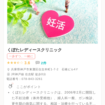
くぼたレディースクリニック
一歩ずつ、一緒に
3.6
2件
兵庫県神戸市東灘区住吉本町1-7-2 石橋ビル4Ｆ
JR神戸線 住吉駅 徒歩0分
電話番号：
078-843-3261
ここがポイント
くぼたレディースクリニックは、2006年2月に開院し
た不妊治療（体外受精他）、婦人科一般、ガン検診、
更年期の病気に関する、相談・治療を行っている不妊