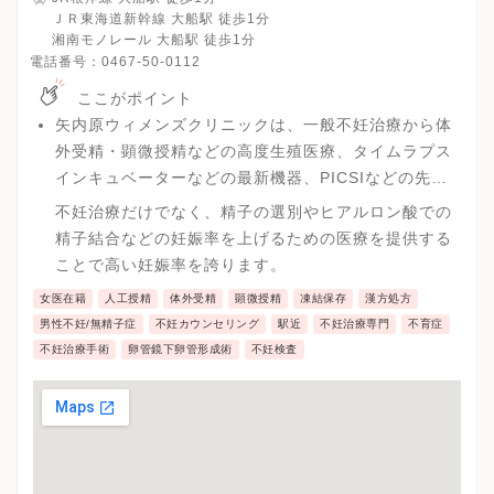
ＪＲ東海道新幹線 大船駅 徒歩1分
湘南モノレール 大船駅 徒歩1分
電話番号：
0467-50-0112
ここがポイント
矢内原ウィメンズクリニックは、一般不妊治療から体
外受精・顕微授精などの高度生殖医療、タイムラプス
インキュベーターなどの最新機器、PICSIなどの先端
医療を提供しています。
不妊治療だけでなく、精子の選別やヒアルロン酸での
精子結合などの妊娠率を上げるための医療を提供する
ことで高い妊娠率を誇ります。
女医在籍
人工授精
体外受精
顕微授精
凍結保存
漢方処方
男性不妊/無精子症
不妊カウンセリング
駅近
不妊治療専門
不育症
不妊治療手術
卵管鏡下卵管形成術
不妊検査