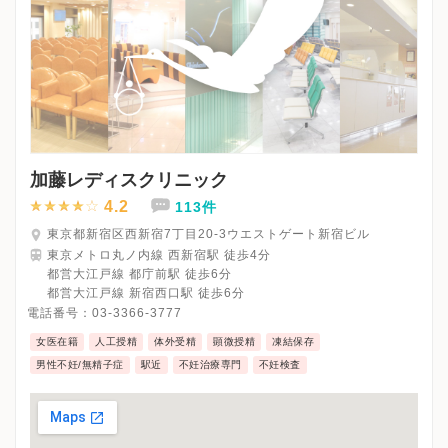
加藤レディスクリニック
4.2
113件
東京都新宿区西新宿7丁目20-3ウエストゲート新宿ビル
東京メトロ丸ノ内線 西新宿駅 徒歩4分
都営大江戸線 都庁前駅 徒歩6分
都営大江戸線 新宿西口駅 徒歩6分
電話番号：
03-3366-3777
女医在籍
人工授精
体外受精
顕微授精
凍結保存
男性不妊/無精子症
駅近
不妊治療専門
不妊検査