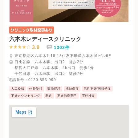
六本木レディースクリニック
3.9
1302件
東京都港区六本木7-18-18住友不動産六本木通ビル6F
日比谷線「六本木駅」出口2 徒歩2分
都営大江戸線「六本木駅」4b出口 徒歩4分
千代田線「乃木坂駅」出口5 徒歩7分
電話番号：
0120-853-999
人工授精
体外受精
顕微授精
凍結保存
男性不妊/無精子症
不妊カウンセリング
駅近
不妊治療専門
不妊検査