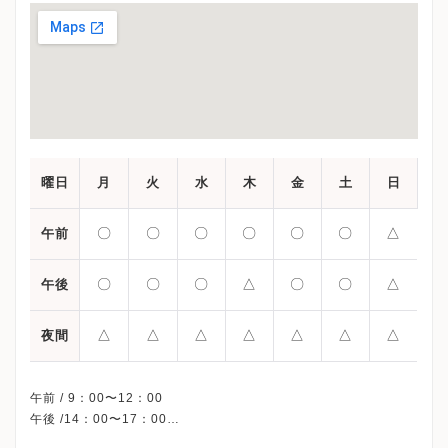
曜日
月
火
水
木
金
土
日
〇
〇
〇
〇
〇
〇
△
午前
〇
〇
〇
△
〇
〇
△
午後
△
△
△
△
△
△
△
夜間
午前 / 9：00〜12：00
午後 /14：00〜17：00
午後 /18：00〜21：00