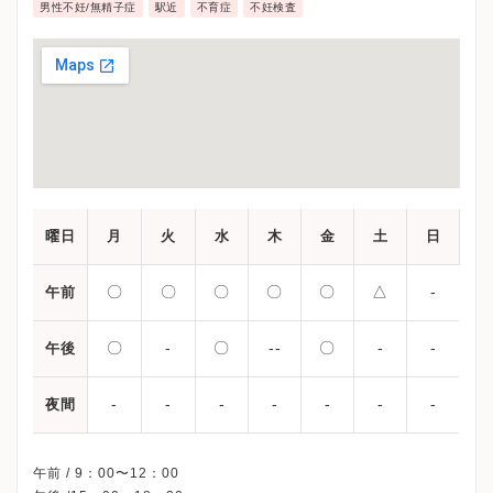
男性不妊/無精子症
駅近
不育症
不妊検査
曜日
月
火
水
木
金
土
日
〇
〇
〇
〇
〇
△
-
午前
〇
-
〇
--
〇
-
-
午後
-
-
-
-
-
-
-
夜間
午前 / 9：00〜12：00