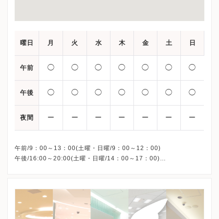
曜日
月
火
水
木
金
土
日
◯
◯
◯
◯
◯
◯
◯
午前
◯
◯
◯
◯
◯
◯
◯
午後
ー
ー
ー
ー
ー
ー
ー
夜間
午前/9：00～13：00(土曜・日曜/9：00～12：00)
午後/16:00～20:00(土曜・日曜/14：00～17：00)
※祝日も診療しています
※お電話受付時間 ①13:00まで ②19:30まで ③12:00まで