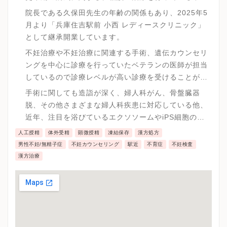
治療専門のクリニックです。
院長である久保田先生の年齢の関係もあり、2025年5
月より「兵庫住吉駅前 小西 レディースクリニック」
として継承開業しています。
不妊治療や不妊治療に関連する手術、遺伝カウンセリ
ングを中心に診療を行っていたベテランの医師が担当
しているので診療レベルが高い診療を受けることが可
能です。
手術に関しても造詣が深く、婦人科がん、骨盤臓器
脱、その他さまざまな婦人科疾患に対応している他、
近年、注目を浴びているエクソソームやiPS細胞の研
究 に関して造詣を深めています。
人工授精
体外受精
顕微授精
凍結保存
漢方処方
男性不妊/無精子症
不妊カウンセリング
駅近
不育症
不妊検査
漢方治療